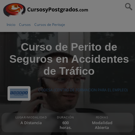
CursosyPostgrados
.com
Inicio
Cursos
Cursos de Peritaje
Curso de Perito de
Seguros en Accidentes
de Tráfico
CODESA (CENTRO DE FORMACION PARA EL EMPLEO)
LUGAR/MODALIDAD
DURACIÓN
FECHAS
A Distancia
600
Modalidad
horas.
Abierta