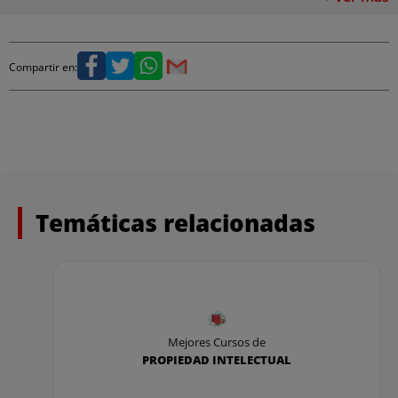
• LIBRO I. DE LAS DISPOSICIONES GENERALES
RELATIVAS A LOS JUICIOS CIVILES
Compartir en:
• LIBRO II. DE LOS PROCESOS DECLARATIVOS
• LIBRO III. DE LA EJECUCIÓN FORZOSA Y DE LAS
MEDIDAS CAUTELARES
• LIBRO IV. DE LOS PROCESOS ESPECIALES
Temáticas relacionadas
Mejores Cursos de
PROPIEDAD INTELECTUAL