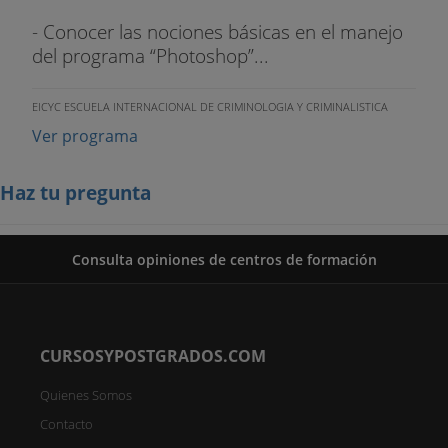
- Conocer las nociones básicas en el manejo
del programa “Photoshop”...
EICYC ESCUELA INTERNACIONAL DE CRIMINOLOGIA Y CRIMINALISTICA
Ver programa
Haz tu pregunta
Consulta opiniones de centros de formación
CURSOSYPOSTGRADOS.COM
Quienes Somos
Contacto