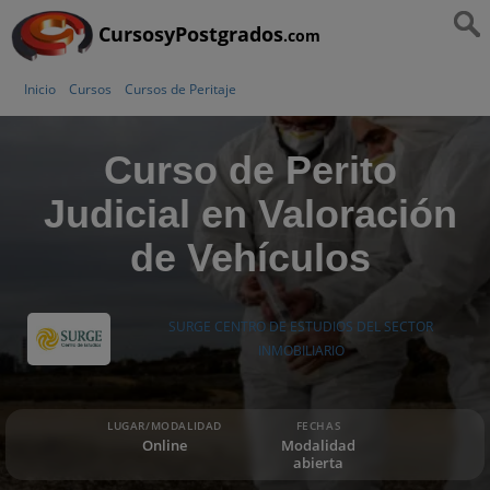
CursosyPostgrados
.com
Inicio
Cursos
Cursos de Peritaje
Curso de Perito
Judicial en Valoración
de Vehículos
SURGE CENTRO DE ESTUDIOS DEL SECTOR
INMOBILIARIO
LUGAR/MODALIDAD
FECHAS
Online
Modalidad
abierta