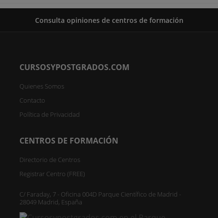
Consulta opiniones de centros de formación
CURSOSYPOSTGRADOS.COM
Quienes Somos
Contacto
Política de Privacidad
CENTROS DE FORMACIÓN
Directorio de Centros
Registrar Centro (FREE)
C/ Faraday, 7 - Oficina 004D Parque Científico de Madrid -
28049 Madrid, España