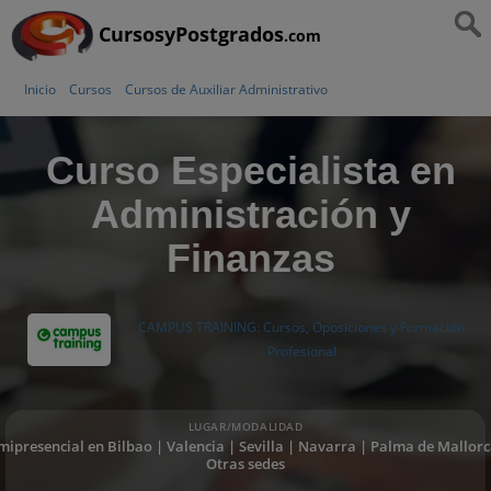
CursosyPostgrados
.com
Inicio
Cursos
Cursos de Auxiliar Administrativo
Curso Especialista en
Administración y
Finanzas
CAMPUS TRAINING: Cursos, Oposiciones y Formación
Profesional
LUGAR/MODALIDAD
mipresencial en Bilbao | Valencia | Sevilla | Navarra | Palma de Mallorc
Otras sedes