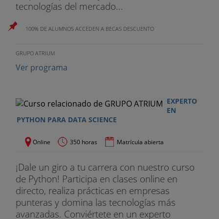
tecnologías del mercado...
- Testing de API con Postman
100% DE ALUMNOS ACCEDEN A BECAS DESCUENTO
MÓDULO 7: BASES DE DATOS
GRUPO ATRIUM
- Introducción a bases de datos MySQL
Ver programa
- Conectando NodeJS con MySQL
- MongoDB
EXPERTO
EN
PYTHON PARA DATA SCIENCE
- Modelo relacional frente a no relacional
- Compass como Cliente UI
Online
350 horas
Matrícula abierta
- Integración de MongoDB y NodeJS con
¡Dale un giro a tu carrera con nuestro curso
Mongoose
de Python! Participa en clases online en
directo, realiza prácticas en empresas
- Schemas en MongoDB
punteras y domina las tecnologías más
avanzadas. Conviértete en un experto
- Operaciones CRUD en MongoDB desde NodeJS