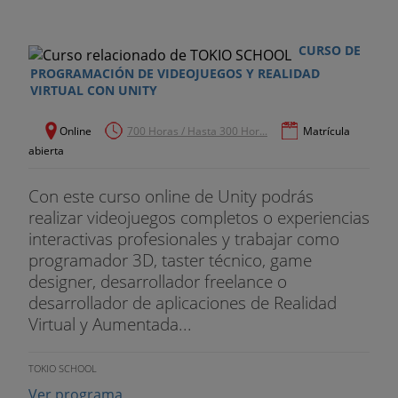
- Patrón 7-1 de arquitectura CSS3
- Frameworks de desarrollo rápido CSS: Bootstrap
CURSO DE
y Tailwind
PROGRAMACIÓN DE VIDEOJUEGOS Y REALIDAD
VIRTUAL CON UNITY
- Transpilado de JavaScript con Babel y
accesibilidad
Online
700 Horas / Hasta 300 Hor...
Matrícula
abierta
- Depuración con DevTools en browser o VS Code
Con este curso online de Unity podrás
MÓDULO 10: REACTJS
realizar videojuegos completos o experiencias
interactivas profesionales y trabajar como
- Introducción a React y Create-React-App
programador 3D, taster técnico, game
- JSX
designer, desarrollador freelance o
desarrollador de aplicaciones de Realidad
- Desarrollo de componentes de clase y de función
Virtual y Aumentada...
- Props y State
TOKIO SCHOOL
- Eventos y hooks
Ver programa