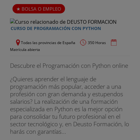
- Navegación programática
BOLSA O EMPLEO
- Rutas anidadas, redirecciones y lazy loading
- Protección de rutas
CURSO DE PROGRAMACIÓN CON PYTHON
MÓDULO 12: ANGULAR
Todas las provincias de España
350 Horas
Matrícula abierta
- Introducción a Angular
Descubre el Programación con Python online
- Bindings, componentes y plantillas
¿Quieres aprender el lenguaje de
- Directivas y pipes en Angular
programación más popular, acceder a una
profesión con gran demanda y estupendos
- Comunicación entre componentes y servicios en
salarios? La realización de una formación
Angular
especializada en Python es la mejor opción
- Routing y formularios en Angular
para consolidar tu futuro profesional en el
sector tecnológico y, en Deusto Formación, lo
- Comunicaciones HTTP y despliegue a producción
harás con garantías...