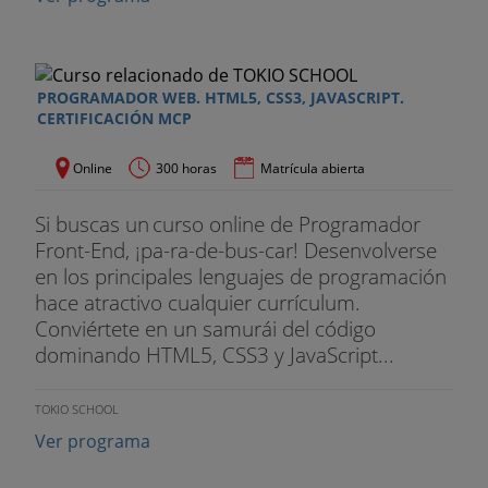
- Debug y React Developer Tools
- Formularios
PROGRAMADOR WEB. HTML5, CSS3, JAVASCRIPT.
CERTIFICACIÓN MCP
- High Order Components
Online
300 horas
Matrícula abierta
- Despliegue y TypeScript en ReactJS
Si buscas un curso online de Programador
MÓDULO 11: REACT-ROUTER
Front-End, ¡pa-ra-de-bus-car! Desenvolverse
- Routing y navegación en SPA
en los principales lenguajes de programación
hace atractivo cualquier currículum.
- Instalación y configuración de React Router
Conviértete en un samurái del código
dominando HTML5, CSS3 y JavaScript...
- “Routes”, “Route” y “Link”
TOKIO SCHOOL
- Rutas absolutas y relativas, y rutas con
parámetros
Ver programa