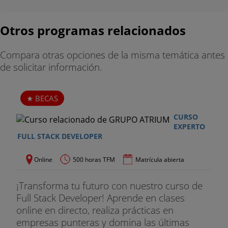
- Express y desarrollo de middleware
- “Seteo” de cabeceras, generando respuestas
Otros programas relacionados
- Devolución de archivos
Compara otras opciones de la misma temática antes
de solicitar información.
- Manejo de errores y excepciones
MÓDULO 6: DISEÑO Y DESARROLLO DE API
BECAS
- ¿Qué es una API?
CURSO
EXPERTO
- API First
FULL STACK DEVELOPER
- Comprendiendo las entidades
Online
500 horas TFM
Matrícula abierta
- RESTFull API y verbos HTTP
¡Transforma tu futuro con nuestro curso de
Full Stack Developer! Aprende en clases
- Códigos de estado HTTP
online en directo, realiza prácticas en
empresas punteras y domina las últimas
- Swagger