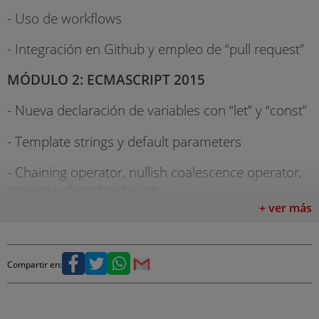
- Uso de workflows
- Integración en Github y empleo de “pull request”
MÓDULO 2: ECMASCRIPT 2015
- Nueva declaración de variables con “let” y “const”
- Template strings y default parameters
- Chaining operator, nullish coalescence operator,
proxies y desestructuring
+ ver más
- Funciones flecha y funciones de alto nivel para
arrays
- Manejo de asincronía en JavaScript, funciones
Compartir en:
callback y promesas
- Implementación del patrón “async-await”