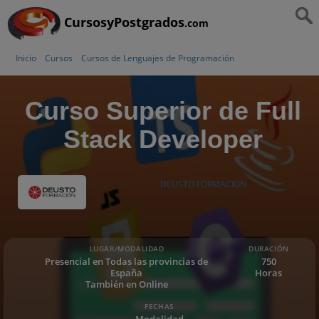
CursosyPostgrados
.com
Inicio
Cursos
Cursos de Lenguajes de Programación
Curso Superior de Full
Stack Developer
DEUSTO FORMACION
LUGAR/MODALIDAD
DURACIÓN
Presencial en Todas las provincias de
750
España
Horas
También en Online
FECHAS
Modalidad