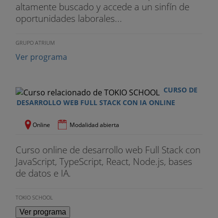
altamente buscado y accede a un sinfín de
oportunidades laborales...
MÓDULO 8: DEVOPS
- Introducción a DevOps y Docker
GRUPO ATRIUM
Ver programa
- Docker Compose
- Configuración de servidores y dominios
CURSO DE
- Integración continua con GitHub Actions
DESARROLLO WEB FULL STACK CON IA ONLINE
MÓDULO 9: DESARROLLO WEB
Online
Modalidad abierta
- Introducción a HTML y CSS
Curso online de desarrollo web Full Stack con
JavaScript, TypeScript, React, Node.js, bases
- Maquetación de layouts con Flexbox y Grid
de datos e IA.
Custom
- Preprocesamiento de CSS con Sass
TOKIO SCHOOL
Ver programa