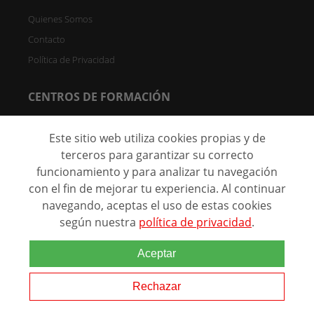
Quienes Somos
Contacto
Política de Privacidad
CENTROS DE FORMACIÓN
Directorio de Centros
Este sitio web utiliza cookies propias y de
Registrar Centro (FREE)
terceros para garantizar su correcto
funcionamiento y para analizar tu navegación
C/ Faraday, 7 - Oficina 004D Parque Científico de Madrid -
28049 Madrid, España
con el fin de mejorar tu experiencia. Al continuar
navegando, aceptas el uso de estas cookies
según nuestra
política de privacidad
.
@ 2026 Marca comercial de
Aceptar
Grupo Eurohispana. Todos los
derechos reservados.
Rechazar