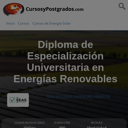
CursosyPostgrados
.com
Inicio
Cursos
Cursos de Energía Solar
Diploma de
Especialización
Universitaria en
Energías Renovables
SEAS ESTUDIOS SUPERIORES ABIERTOS
LUGAR/MODALIDAD
DURACIÓN
FECHAS
Online
900
Modalidad