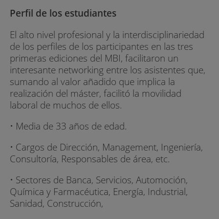
Perfil de los estudiantes
Los alumnos de este máster tendrán acceso al
campus virtual, una eficaz plataforma de trabajo
El alto nivel profesional y la interdisciplinariedad
y comunicación entre alumnos, profesores,
de los perfiles de los participantes en las tres
dirección y coordinación del curso. Permite
primeras ediciones del MBI, facilitaron un
obtener la documentación de cada sesión
interesante networking entre los asistentes que,
formativa antes de su inicio, trabajar en equipo,
sumando al valor añadido que implica la
hacer consultas a los profesores, visualizar sus
realización del máster, facilitó la movilidad
notas...
laboral de muchos de ellos.
Bolsa de trabajo
• Media de 33 años de edad.
Desde el campus virtual, los alumnos podrán
• Cargos de Dirección, Management, Ingeniería,
visualizar ofertas de trabajo de su área de
Consultoría, Responsables de área, etc.
conocimiento y presentar su candidatura en un
entorno confidencial. La bolsa de trabajo tiene
• Sectores de Banca, Servicios, Automoción,
un volumen anual de más de 1.000 ofertas de
Química y Farmacéutica, Energía, Industrial,
trabajo, entre contratos laborales y convenios de
Sanidad, Construcción,
colaboración en prácticas.