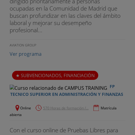
dirigido prioritariamente a personas
Outsourcing, Pricing, Financiación en la Bolsa.
ocupadas en la Comunidad de Madrid que
buscan profundizar en las claves del ámbito
• Crecimiento inorgánico. M & A.
laboral y mejorar su desempeño
profesional...
Finanzas para Emprendedores
• Modelo financiero.
AVIATION GROUP
Ver programa
• Planificación. Modelización de hipótesis
• Ampliaciones de capital.
SUBVENCIONADOS, FINANCIACIÓN
• Valoración de empresas.
FP
TECNICO SUPERIOR EN ADMINISTRACIÓN Y FINANZAS
Las TIC en una Start-up
Online
570 Horas de formación /...
Matrícula
• Las tecnologías necesarias
abierta
• Caso Café Express: Talleres de AdWords, CRM
Con el curso online de Pruebas Libres para
yERP.