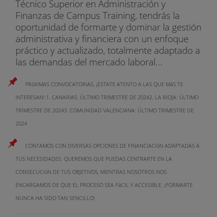
Técnico Superior en Administración y
Emprendeduria en entornos de sostenibilidad y
Finanzas de Campus Training, tendrás la
Expendeduría social
oportunidad de formarte y dominar la gestión
administrativa y financiera con un enfoque
• Emprendeduria en proyectos sostenibles.
práctico y actualizado, totalmente adaptado a
las demandas del mercado laboral...
• Emprendeduria social.
PRóXIMAS CONVOCATORIAS, ¡ESTATE ATENTO A LAS QUE MáS TE
Aspectos Legales y Corporativos
INTERESAN!:1. CANARIAS: ÚLTIMO TRIMESTRE DE 20242. LA RIOJA: ÚLTIMO
• Creación de la sociedad. Inicio de la actividad.
TRIMESTRE DE 20243. COMUNIDAD VALENCIANA: ÚLTIMO TRIMESTRE DE
2024
• Contrato de socios, Ampliaciones de capital,
Fusiones y Adquisiciones. Conflictos entre socios.
CONTAMOS CON DIVERSAS OPCIONES DE FINANCIACIóN ADAPTADAS A
TUS NECESIDADES. QUEREMOS QUE PUEDAS CENTRARTE EN LA
• Aspectos laborales (contratos rescisión...),
esquemas de Remuneración / Incentivos
CONSECUCIóN DE TUS OBJETIVOS, MIENTRAS NOSOTROS NOS
ENCARGAMOS DE QUE EL PROCESO SEA FáCIL Y ACCESIBLE. ¡FORMARTE
• Propiedad Intelectual. Patentes.
NUNCA HA SIDO TAN SENCILLO!
• Capital riesgo en etapas iniciales