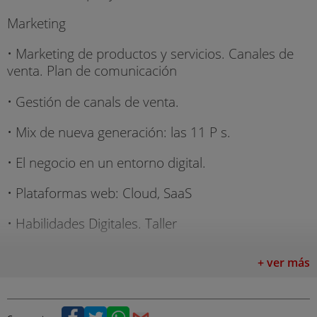
Marketing
• Marketing de productos y servicios. Canales de
venta. Plan de comunicación
• Gestión de canals de venta.
• Mix de nueva generación: las 11 P s.
• El negocio en un entorno digital.
• Plataformas web: Cloud, SaaS
• Habilidades Digitales. Taller
• Redes sociales. Herramientas de monitorización.
+ ver más
Dirección Comercial
• Estrategias de venta en entornos complejos.