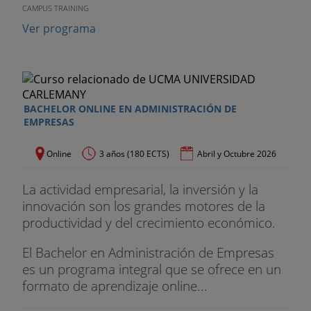
CAMPUS TRAINING
• Mesa redonda
Ver programa
Seminario sobre Ventas
• Venta Consultiva
BACHELOR ONLINE EN ADMINISTRACIÓN DE
• Comunicación Adaptada
EMPRESAS
Módulo 4
. Leadership and Communication skills
Online
3 años (180 ECTS)
Abril y Octubre 2026
La comunicación interpersonal como herramienta
La actividad empresarial, la inversión y la
de gestión estratégica
innovación son los grandes motores de la
productividad y del crecimiento económico.
Presentaciones en público impactantes y eficaces
El Bachelor en Administración de Empresas
Diferentes formatos y registros de presentación
es un programa integral que se ofrece en un
Dirección de equipos de proyecto
formato de aprendizaje online...