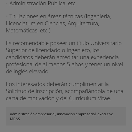
• Administración Pública, etc.
Becas y ayudas
• Titulaciones en áreas técnicas (Ingeniería,
Innopro Consulting te asesora sobre las
Licenciatura en Ciencias, Arquitectura,
diferentes becas y ayudas de las que te puedes
Matemáticas, etc.)
beneficiar. Asimismo, disponemos de convenios
con entidades bancarias que ofrecen
Es recomendable poseer un título Universitario
condiciones muy ventajosas para ayudarte en tu
Superior de licenciado o Ingeniero, los
formación. Consulta con nuestro equipo asesor.
candidatos deberán acreditar una experiencia
profesional de al menos 5 años y tener un nivel
- UPC Alumni 5% de descuento.
de inglés elevado.
- UPC Alumni Premium 10% descuento
Los interesados deberán cumplimentar la
Solicitud de inscripción, acompañándola de una
- Fundación Tripartita: La Fundación Tripartita es
carta de motivación y del Curriculum Vitae.
un crédito formativo anual del que disponen
todas las empresas que tienen trabajadores
contratado en régimen general de la seguridad
administración empresarial, innovacion empresarial, executive
MBAS
social, para invertir en formación para su equipo
humano. Dicho crédito proviene del 0,7%