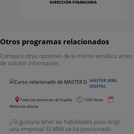
DIRECCIÓN FINANCIERA
Módulo 2
. Innovation Management
Gestión de la Innovación
• Introducción a la gestión de la Innovación.
Otros programas relacionados
• Diagnóstico del proceso de Innovación.
Compara otras opciones de la misma temática antes
• Innovación en sentido amplio. 10 tipos de
de solicitar información.
innovación.
• Estrategias de negocio y Modelos de Innovación.
MÁSTER MBA
DIGITAL
• Innovación incremental y radical.
Todas las provincias de España
1200 Horas
• Innovación abierta.
Matrícula abierta
• Proceso de desarrollo de productos y servicios
¿Te gustaría tener las habilidades para dirigir
una empresa? El MBA se ha posicionado
• Project Management en la innovación