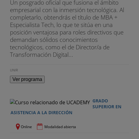
• Técnicas para mejorar la calidad de nuevos
Un posgrado oficial que fusiona el ámbito
productos
empresarial con la inmersión tecnológica. Al
completarlo, obtendrás el título de MBA +
• Norma ISO 9001: Gestión de la Calidad.
Especialista Tech, lo que te sitúa en una
posición ventajosa para roles directivos que
Sistemas de gestión de la Innovación
demandan sólidos conocimientos
tecnológicos, como el de Director/a de
• Serie de Normas UNE 166.000
Transformación Digital...
• Requisitos de un proyecto I D i
UNIR
• Sistema de gestión de I D i,
Ver programa
• Vigilancia tecnológica e inteligencia competitiva.
• Transferencia de tecnología
GRADO
SUPERIOR EN
ASISTENCIA A LA DIRECCIÓN
Innovation Conferences
Módulo 3
. Enterpreneurship
Online
Modalidad abierta