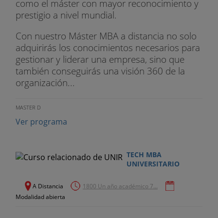
como el máster con mayor reconocimiento y
empresarial.
prestigio a nivel mundial.
• PMBOK. Proyecto emprendedor.
Con nuestro Máster MBA a distancia no solo
• Design Thinking: Innovación en función del
adquirirás los conocimientos necesarios para
cliente.
gestionar y liderar una empresa, sino que
también conseguirás una visión 360 de la
• Caso de estudio.
organización...
• Explotación de resultados
MASTER D
• Ventajas fiscales y subvenciones para I D i
Ver programa
• Cultura empresarial innovadora. Gestión del
talento.
TECH MBA
UNIVERSITARIO
• Caso de estudio.
A Distancia
1800 Un año académico 7...
Gestión de la Calidad y la Innovación
Modalidad abierta