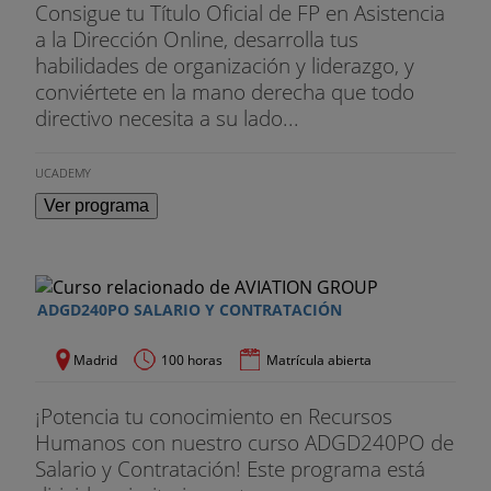
El Emprendedor
Consigue tu Título Oficial de FP en Asistencia
a la Dirección Online, desarrolla tus
• Características, motivaciones, entorno.
habilidades de organización y liderazgo, y
conviértete en la mano derecha que todo
• Innovación y Emprendeduría
directivo necesita a su lado...
• Fuentes de Financiación: Caso de Financiación en
etapas iniciales.
UCADEMY
Ver programa
• Business Plan Express. Caso de estudio.
• Networking para Emprendedores.
ADGD240PO SALARIO Y CONTRATACIÓN
Estrategia Emprendedora
Madrid
100 horas
Matrícula abierta
• Casos Estrategia: Gas-Gas, Amazon Kindle, TMC,
Eurona.
¡Potencia tu conocimiento en Recursos
• Posicionamiento. Estrategia de Canal.
Humanos con nuestro curso ADGD240PO de
Salario y Contratación! Este programa está
• Internacionalización. Recursos clave, -