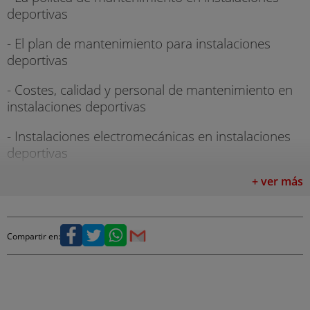
deportivas
- El plan de mantenimiento para instalaciones
deportivas
- Costes, calidad y personal de mantenimiento en
instalaciones deportivas
- Instalaciones electromecánicas en instalaciones
deportivas
- Mantenimiento específico y ahorro energético en
+ ver más
instalaciones deportivas
- La gestión de la limpieza de un centro deportivo
Compartir en:
3. Sostenibilidad y Gestión Medio Ambiental
en Instalaciones Deportivas
- Sostenibilidad y gestión medioambiental