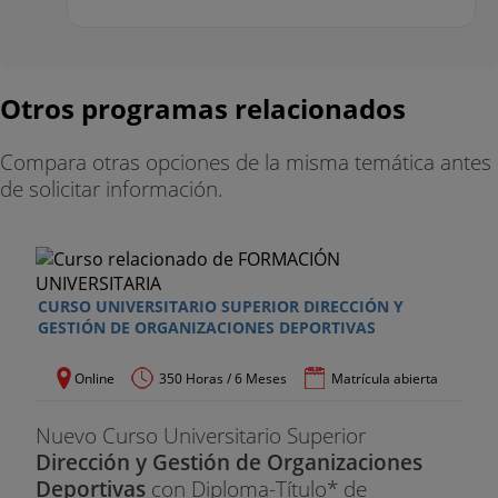
Licenciado en Ciencias de la Actividad Física y del
Deporte, MBA en Dirección de Empresas y Doctor
en Comunicación. Es el coordinador docente de
Otros programas relacionados
EFAD y profesor de los Máster en Dirección y
Gestión de Instalaciones Deportivas y Dirección de
Compara otras opciones de la misma temática antes
Programas Fitness-Wellnes.
de solicitar información.
- Francisco Espinosa Morales
Diplomado en Magisterio, especialidad Educación
Física
CURSO UNIVERSITARIO SUPERIOR DIRECCIÓN Y
GESTIÓN DE ORGANIZACIONES DEPORTIVAS
Responsable de la planificación deportiva en su
centro escolar y en escuelas deportivas, participa
Online
350 Horas / 6 Meses
Matrícula abierta
en la organización de grandes eventos deportivos
y ejerce de asesor personal de entrenamientos
Nuevo Curso Universitario Superior
para maratones y medias maratones.
Dirección y Gestión de Organizaciones
Deportivas
con Diploma-Título* de