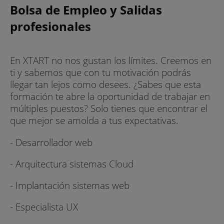
Madrid Alcorcón y Valencia San Vicente Mártir.
Bolsa de Empleo y Salidas
¿Qué habilidades y conocimientos adquiriré
profesionales
en la FP de Desarrollo de Aplicaciones Web
(DAW)?
En XTART no nos gustan los límites. Creemos en
Con este ciclo formativo, XTART te propone
ti y sabemos que con tu motivación podrás
especializarte para que puedas llegar tan lejos
llegar tan lejos como desees. ¿Sabes que esta
como desees. Tú pones las ganas y nosotros la
formación te abre la oportunidad de trabajar en
metodología, tecnología y un equipo docente de
múltiples puestos? Solo tienes que encontrar el
primer nivel para que te conviertas en el
que mejor se amolda a tus expectativas.
candidato perfecto para la industria. Todo ello a
través de un programa de estudios que te
- Desarrollador web
permitirá desenvolverte a la perfección en un
- Arquitectura sistemas Cloud
ambiente laboral gracias a tu especialización en,
entre otros, los siguientes campos:
- Implantación sistemas web
- Sistemas informáticos
- Especialista UX
- Bases de datos