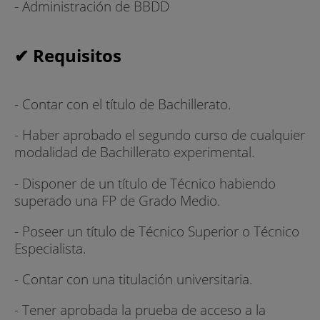
- Administración de BBDD
- Programación
✔ Requisitos
- Lenguajes de marcas
- Sistemas de gestión de información
- Contar con el título de Bachillerato.
- Desarrollo web en entorno cliente
- Haber aprobado el segundo curso de cualquier
- Desarrollo web en entorno servidor
modalidad de Bachillerato experimental.
- Implantación de aplicaciones web
- Disponer de un título de Técnico habiendo
superado una FP de Grado Medio.
- Diseño de interfaces web
- Poseer un título de Técnico Superior o Técnico
- Desarrollo y mantenimiento de aplicaciones
Especialista.
informáticas
- Contar con una titulación universitaria.
¿Qué diferencia el Grado Superior en
Desarrollo de Aplicaciones Web de XTART?
- Tener aprobada la prueba de acceso a la