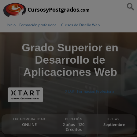
CursosyPostgrados
.com
Inicio
Formación profesional
Cursos de Diseño Web
Grado Superior en
Desarrollo de
Aplicaciones Web
XTART Formación Profesional
LUGAR/MODALIDAD
DURACIÓN
FECHAS
ONLINE
2 años - 120
Septiembre
Créditos