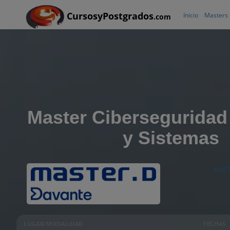
CursosyPostgrados
Inicio
Masters
.com
Master Ciberseguridad
y Sistemas
MAST
LUGAR/MODALIDAD
FECHAS