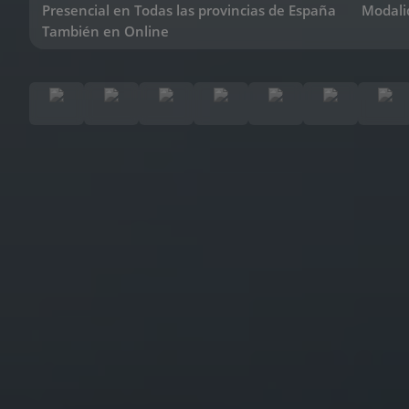
Presencial en Todas las provincias de España
Modali
También en Online