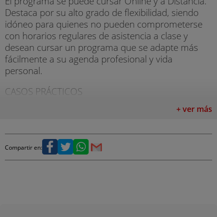
El programa se puede cursar Online y a Distancia.
Destaca por su alto grado de flexibilidad, siendo
idóneo para quienes no pueden comprometerse
con horarios regulares de asistencia a clase y
desean cursar un programa que se adapte más
fácilmente a su agenda profesional y vida
personal.
CASOS PRÁCTICOS
+ ver más
El aprendizaje se realiza mediante casos prácticos
obtenidos del ámbito de la consultoría y la realidad
empresarial, utilizando documentación real,
escandallos, cuadros de mando, formularios,
Compartir en:
modelos de desarrollo directivo, etc. que se
emplean tanto en las empresas como en las
Administraciones Públicas, de forma que realice el
máximo de práctica posible y viva la vida real de la
empresa, involucrándose en un proceso de visión
y análisis de la operativa empresarial.