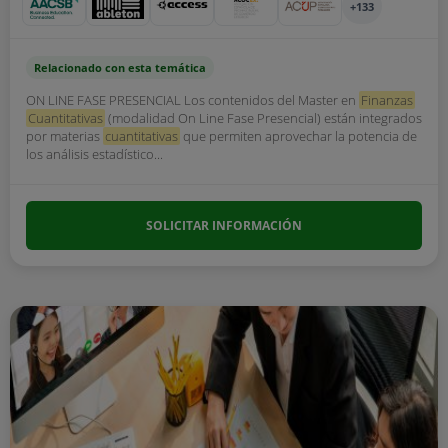
+133
Relacionado con esta temática
ON LINE FASE PRESENCIAL Los contenidos del Master en
Finanzas
Cuantitativas
(modalidad On Line Fase Presencial) están integrados
por materias
cuantitativas
que permiten aprovechar la potencia de
los análisis estadístico...
SOLICITAR INFORMACIÓN