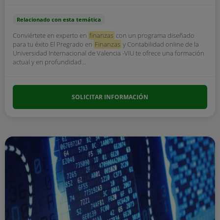
Relacionado con esta temática
Conviértete en experto en
finanzas
con un programa diseñado
para tu éxito El Pregrado en
Finanzas
y Contabilidad online de la
Universidad Internacional de Valencia -VIU te ofrece una formación
actual y en profundidad...
SOLICITAR INFORMACIÓN