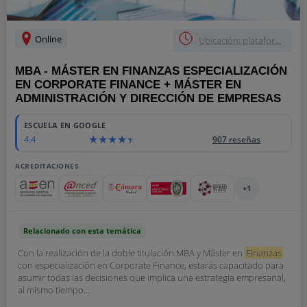
Online
Ubicación: platafor...
MBA - MÁSTER EN FINANZAS ESPECIALIZACIÓN
EN CORPORATE FINANCE + MÁSTER EN
ADMINISTRACIÓN Y DIRECCIÓN DE EMPRESAS
ESCUELA EN GOOGLE
4.4
907 reseñas
ACREDITACIONES
+1
Relacionado con esta temática
Con la realización de la doble titulación MBA y Máster en
Finanzas
con especialización en Corporate Finance, estarás capacitado para
asumir todas las decisiones que implica una estrategia empresarial,
al mismo tiempo...