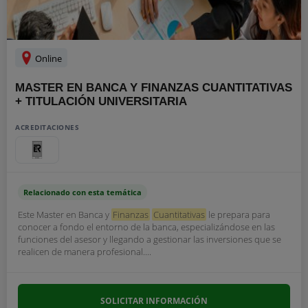
Online
MASTER EN BANCA Y FINANZAS CUANTITATIVAS
+ TITULACIÓN UNIVERSITARIA
ACREDITACIONES
Relacionado con esta temática
Este Master en Banca y
Finanzas
Cuantitativas
le prepara para
conocer a fondo el entorno de la banca, especializándose en las
funciones del asesor y llegando a gestionar las inversiones que se
realicen de manera profesional....
SOLICITAR INFORMACIÓN