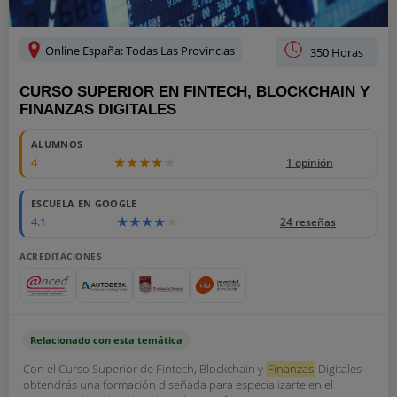
Online España: Todas Las Provincias
350 Horas
CURSO SUPERIOR EN FINTECH, BLOCKCHAIN Y
FINANZAS DIGITALES
ALUMNOS
4
1 opinión
ESCUELA EN GOOGLE
4.1
24 reseñas
ACREDITACIONES
Relacionado con esta temática
Con el Curso Superior de Fintech, Blockchain y
Finanzas
Digitales
obtendrás una formación diseñada para especializarte en el