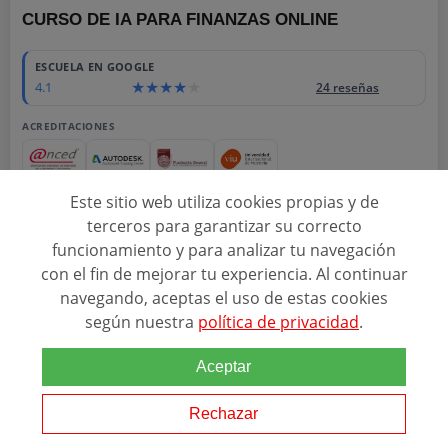
CURSO DE IA PARA FINANZAS ONLINE
ESCUELA EN GOOGLE
4.1
24 reseñas
ACREDITACIONES
Este sitio web utiliza cookies propias y de
Relacionado con esta temática
terceros para garantizar su correcto
funcionamiento y para analizar tu navegación
El Curso online de IA para
Finanzas
te prepara para aplicar la
inteligencia artificial en la gestión financiera de empresas,
con el fin de mejorar tu experiencia. Al continuar
optimizando procesos clave como el cierre contable, la previsión de
navegando, aceptas el uso de estas cookies
tesorería y la gestión de...
según nuestra
política de privacidad
.
Aceptar
DEUSTO FORMACION
Rechazar
SOLICITAR INFORMACIÓN