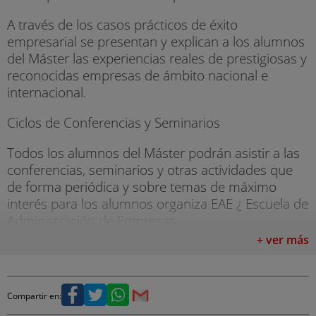
A través de los casos prácticos de éxito
empresarial se presentan y explican a los alumnos
del Máster las experiencias reales de prestigiosas y
reconocidas empresas de ámbito nacional e
internacional.
Ciclos de Conferencias y Seminarios
Todos los alumnos del Máster podrán asistir a las
conferencias, seminarios y otras actividades que
de forma periódica y sobre temas de máximo
interés para los alumnos organiza EAE ¿ Escuela de
Administración de Empresas.
+ ver más
Prácticas en Empresas
Los alumnos matriculados en el Máster tendrán la
oportunidad de realizar prácticas en diferentes
Compartir en:
empresas e instituciones. Las prácticas están