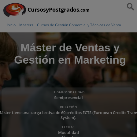
CursosyPostgrados
.com
Inicio
Masters
Cursos de Gestión Comercial y Técnicas de Venta
Máster de Ventas y
Gestión en Marketing
LUGAR/MODALIDAD
Semipresencial
DURACIÓN
Máster tiene una carga lectiva de 60 créditos ECTS (European Credits Tran
System).
FECHAS
Modalidad