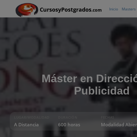
CursosyPostgrados
Inicio
Masters
.com
Máster en Direcci
Publicidad
LUGAR/MODALIDAD
DURACIÓN
FECHAS
A Distancia
600 horas
Modalidad Abier