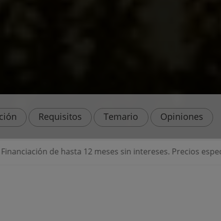
ación
Requisitos
Temario
Opiniones
 hasta 12 meses sin intereses. Precios especiales para des