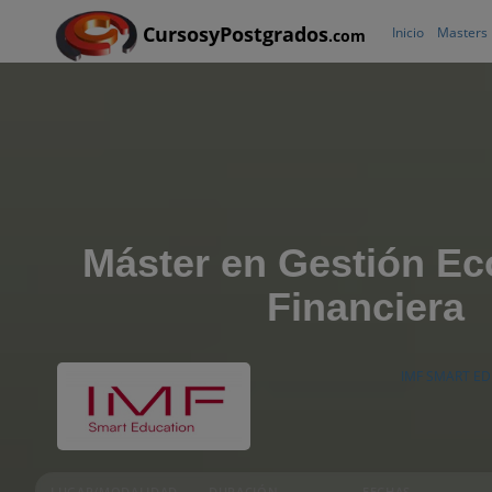
CursosyPostgrados
Inicio
Masters
.com
Máster en Gestión E
Financiera
IMF SMART E
LUGAR/MODALIDAD
DURACIÓN
FECHAS