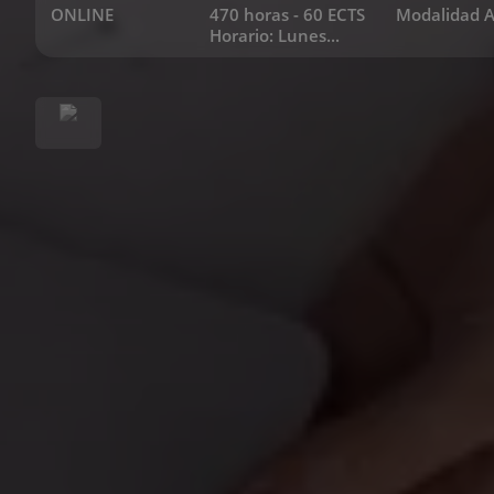
ONLINE
470 horas - 60 ECTS
Modalidad A
Horario: Lunes...