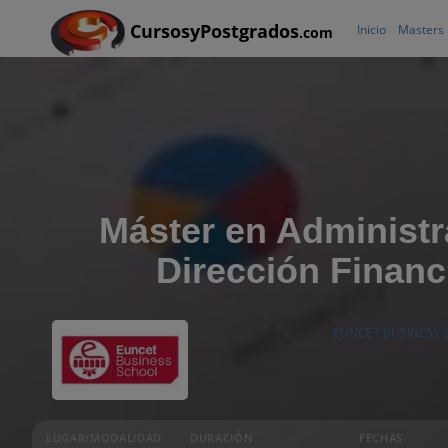
CursosyPostgrados
Inicio
Masters
.com
Máster en Administr
Dirección Financ
EUNCET BUSINESS
LUGAR/MODALIDAD
DURACIÓN
FECHAS