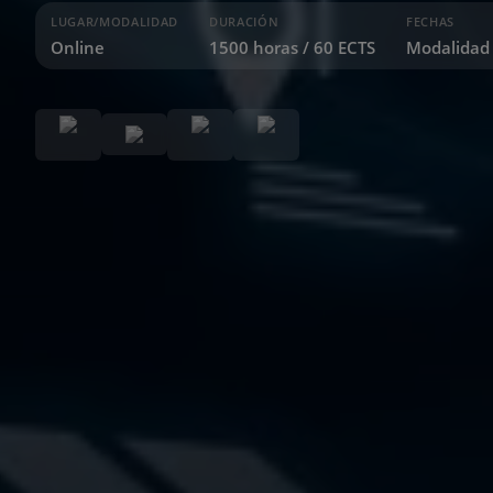
LUGAR/MODALIDAD
DURACIÓN
FECHAS
Online
1500 horas / 60 ECTS
Modalidad 