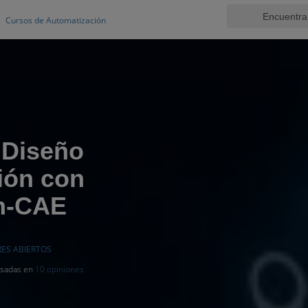
Cursos de Automatización
 Diseño
ión con
m-CAE
RES ABIERTOS
basadas en
10 opiniones