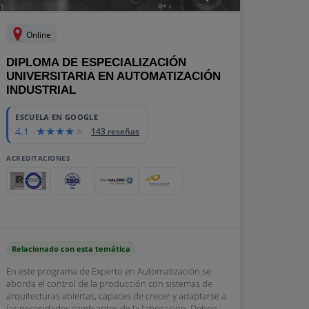
Online
DIPLOMA DE ESPECIALIZACIÓN
UNIVERSITARIA EN AUTOMATIZACIÓN
INDUSTRIAL
ESCUELA EN GOOGLE
4.1
143 reseñas
ACREDITACIONES
Relacionado con esta temática
En este programa de Experto en Automatización se
aborda el control de la producción con sistemas de
arquitecturas abiertas, capaces de crecer y adaptarse a
las necesidades cambiantes de la fabricación. Deben