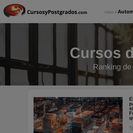
CursosyPostgrados
›
Automa
Inicio
.com
Cursos d
Ranking de 
E
p
s
F
q
T