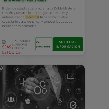
Relacionado con esta temática
El plan de estudios del programa de Doble Máster en
Gestión y Desarrollo de Energías Renovables y
Automatización
Industrial
tiene como objetivo
capacitarte para: Identificar y conocer los tipos de
instalaciones dedicadas...
SEAS ESTUDIOS
SOLICITAR
Ver
SUPERIORES
programa
INFORMACIÓN
ABIERTOS