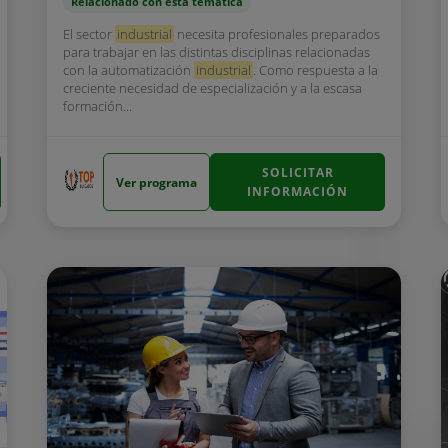
Relacionado con esta temática
El sector
industrial
necesita profesionales preparados
para trabajar en las distintas disciplinas relacionadas
con la automatización
industrial
. Como respuesta a la
creciente necesidad de especialización y a la escasa
formación...
SOLICITAR
Ver programa
INFORMACIÓN