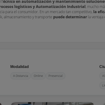
nT
écnico en automatización y mantenimiento soluciones 
rocesos logísticos y Automatización Industrial
, mucho más
cia para el consumidor. En un mercado tan competitivo,
la efi
tock, almacenamiento y transporte
puede determinar
la ventaja
Modalidad
Ci
A Distancia
Online
Presencial
Al
Ll