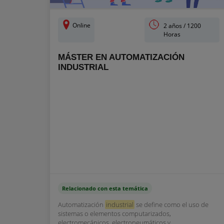
Online
2 años / 1200
Horas
MÁSTER EN AUTOMATIZACIÓN
INDUSTRIAL
Relacionado con esta temática
Automatización
industrial
se define como el uso de
sistemas o elementos computarizados,
electromecánicos, electroneumáticos y