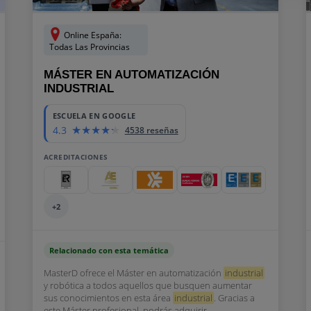
Online España:
Todas Las Provincias
MÁSTER EN AUTOMATIZACIÓN
INDUSTRIAL
ESCUELA EN GOOGLE
4.3
4538 reseñas
ACREDITACIONES
+2
Relacionado con esta temática
MasterD ofrece el Máster en automatización
industrial
y robótica a todos aquellos que busquen aumentar
sus conocimientos en esta área
industrial
. Gracias a
este Máster profesional, podrás adquirir