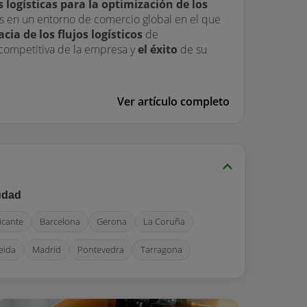
logísticas para la
optimización de los
 en un entorno de comercio global en el que
cacia de los flujos logísticos
de
 competitiva de la empresa y
el éxito
de su
Ver artículo completo
udad
icante
Barcelona
Gerona
La Coruña
eida
Madrid
Pontevedra
Tarragona