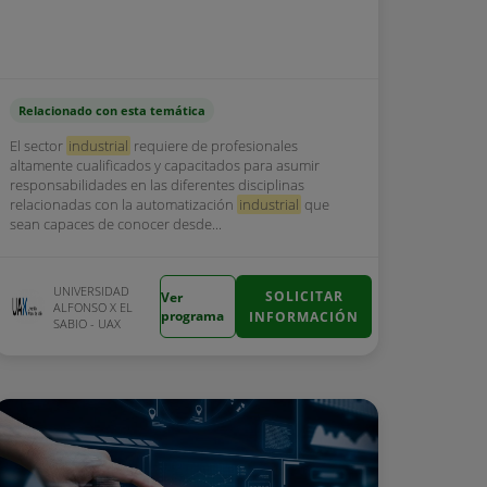
Relacionado con esta temática
El sector
industrial
requiere de profesionales
altamente cualificados y capacitados para asumir
responsabilidades en las diferentes disciplinas
relacionadas con la automatización
industrial
que
sean capaces de conocer desde...
UNIVERSIDAD
SOLICITAR
Ver
ALFONSO X EL
programa
INFORMACIÓN
SABIO - UAX