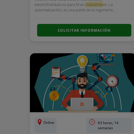
electrohidráulicos para fines
industrial
es. La
automatización, es una parte de la ingeniería...
SOLICITAR INFORMACIÓN
Online
63 horas, 14
semanas