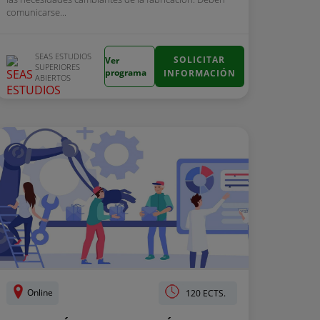
comunicarse...
SEAS ESTUDIOS
SOLICITAR
Ver
SUPERIORES
programa
INFORMACIÓN
ABIERTOS
Online
120 ECTS.