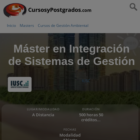
CursosyPostgrados
.com
Inicio
Masters
Cursos de Gestión Ambiental
Máster en Integración
de Sistemas de Gestión
IUSC
LUGAR/MODALIDAD
DURACIÓN
A Distancia
500 horas 50
créditos...
FECHAS
Modalidad
Abierta