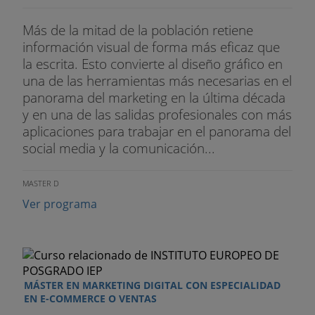
revistas y catálogos.
Más de la mitad de la población retiene
5. El uso de video y fotografía.
información visual de forma más eficaz que
la escrita. Esto convierte al diseño gráfico en
6. Apps y widgets.
una de las herramientas más necesarias en el
panorama del marketing en la última década
7. Contenidos generados por los usuarios.
y en una de las salidas profesionales con más
aplicaciones para trabajar en el panorama del
8. Webinars y contenidos formativos.
social media y la comunicación...
9. El cloud computing aplicado al marketing y la
comunicación.
MASTER D
Ver programa
MÓDULO VIII. Creatividad y diseño en los medios
digitales
1. Principios de usabilidad y experiencia de
usuario.
MÁSTER EN MARKETING DIGITAL CON ESPECIALIDAD
EN E-COMMERCE O VENTAS
2. Elementos básicos de arquitectura de la