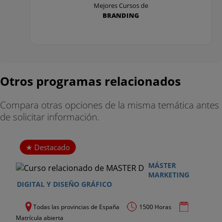
Mejores Cursos de
MÓDULO VI. Marketing relacional
BRANDING
1. Principios de la gestión de relaciones con
clientes.
2. Permission marketing.
Otros programas relacionados
3. Fundamentos de CRM.
Compara otras opciones de la misma temática antes
4. Fundamentos de Business Intelligence
de solicitar información.
MÓDULO VII. Marketing de contenidos
Destacado
1. Procesos y reglas del content marketing.
MÁSTER
2. Blogging, videoblogging y podcasting.
MARKETING
DIGITAL Y DISEÑO GRÁFICO
3. Wikis y herramientas de colaboración.
Todas las provincias de España
1500 Horas
4. Publicaciones digitales: ebooks, newsletters,
Matrícula abierta