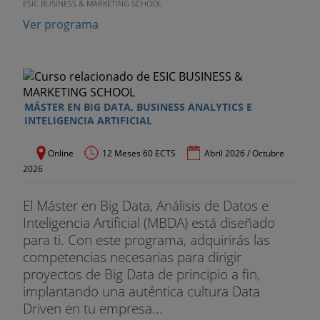
ESIC BUSINESS & MARKETING SCHOOL
Tutores:
Ver programa
El cuadro de tutores del curso está formado
esencialmente por profesionales de empresas y
del mundo académico, que pueden transmitir a los
alumnos experiencias laborales vivas y aportar
MÁSTER EN BIG DATA, BUSINESS ANALYTICS E
ejemplos válidos en el ámbito del marketing.
INTELIGENCIA ARTIFICIAL
Evaluación:
Online
12 Meses 60 ECTS
Abril 2026 / Octubre
2026
La obtención del título del máster IMF estará sujeta
a la superación de un examen presencial.
El Máster en Big Data, Análisis de Datos e
Inteligencia Artificial (MBDA) está diseñado
Regalo Curso de idiomas:
para ti. Con este programa, adquirirás las
competencias necesarias para dirigir
A elegir niveles: básico, medio o avanzado. Curso
proyectos de Big Data de principio a fin,
online.
implantando una auténtica cultura Data
Driven en tu empresa...