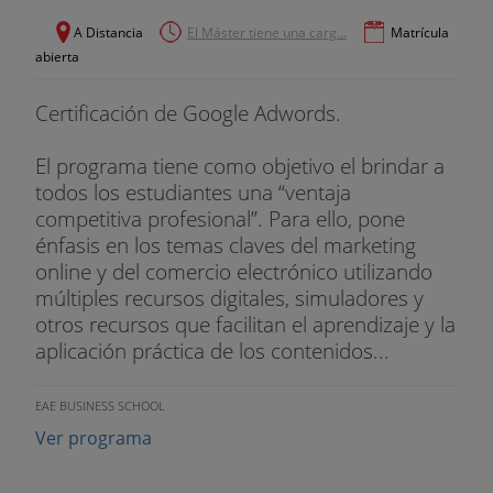
negocios online.
A Distancia
El Máster tiene una carg...
Matrícula
6. El entorno legal de los negocios online
abierta
Sesiones presenciales:
Certificación de Google Adwords.
Este máster cuenta con 9 sesiones presenciales de
El programa tiene como objetivo el brindar a
5 horas, en las que se profundizará en temas
todos los estudiantes una “ventaja
concretos de interés, por su actualidad, impacto o
competitiva profesional”. Para ello, pone
repercusión en el área de conocimiento. Además
énfasis en los temas claves del marketing
los alumnos de este máster podrán asistir a 3
online y del comercio electrónico utilizando
seminarios específicos donde un ponente ofrecerá
múltiples recursos digitales, simuladores y
una master class enriqueciendo la experiencia del
otros recursos que facilitan el aprendizaje y la
alumno con la aplicación práctica de lo trabajado
aplicación práctica de los contenidos...
en la sesión.
Las sesiones presenciales tendrán una duración
EAE BUSINESS SCHOOL
de 5 horas, impartidas sábados en horario de 9 a
Ver programa
14:00 horas. La programación de sesiones
presenciales será flexible, de forma que el alumno