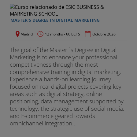
podrá asistir a 9 sesiones 3 seminarios. Las
temáticas y fechas de las sesiones presenciales
serán publicadas en la plataforma online, y el
MASTER'S DEGREE IN DIGITAL MARKETING
alumno deberá confirmar asistencia a la sesión o
seminario, de este modo si no puede asistir a
Madrid
12 months - 60 ECTS
Octubre 2026
alguna de las programadas inicialmente podrá
hacerlo en la siguiente programación.
The goal of the Master´s Degree in Digital
Marketing is to enhance your professional
En estas sesiones presenciales no se impartirá el
competitiveness through the most
contenido de cada módulo, sino que se elegirá un
comprehensive training in digital marketing.
tema concreto sobre el que trabajar entre experto
Experience a hands-on learning journey
y alumnos.
focused on real digital projects covering key
areas such as digital strategy, online
Jornada de orientación laboral 2.0
positioning, data management supported by
technology, the strategic use of social media,
En esta jornada se pretende dotar a los alumnos
and E-commerce geared towards
de conocimientos imprescindibles del entorno 2.0,
omnichannel integration...
como buscar trabajo y como reclutar con éxito. 5
horas sesión presencial