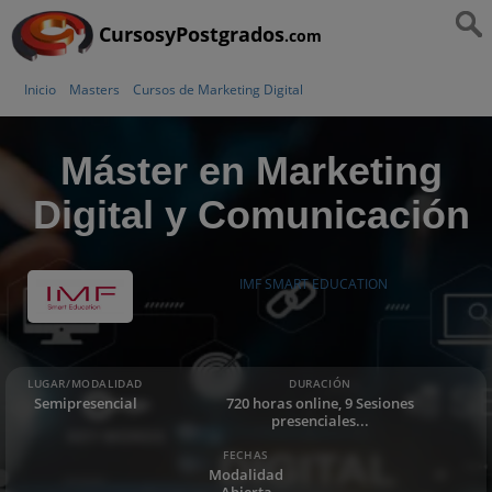
CursosyPostgrados
.com
Inicio
Masters
Cursos de Marketing Digital
Máster en Marketing
Digital y Comunicación
IMF SMART EDUCATION
LUGAR/MODALIDAD
DURACIÓN
Semipresencial
720 horas online, 9 Sesiones
presenciales...
FECHAS
Modalidad
Abierta