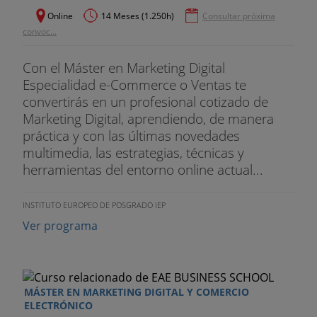
información.
Online
14 Meses (1.250h)
Consultar próxima
convoc...
3. Principios de diseño para entornos digitales.
Con el Máster en Marketing Digital
4. La comunicación transmedia.
Especialidad e-Commerce o Ventas te
MÓDULO IX. eCommerce y eBusiness
convertirás en un profesional cotizado de
Marketing Digital, aprendiendo, de manera
1. Entorno de los negocios en canales digitales:
práctica y con las últimas novedades
modelos de negocio B2B y B2C.
multimedia, las estrategias, técnicas y
herramientas del entorno online actual...
2. Retailing en eCommerce: tiendas virtuales.
3. Desarrollo de productos y servicios en el
INSTITUTO EUROPEO DE POSGRADO IEP
entorno digital.
Ver programa
4. Gestión de negocios de eCommerce: procesos
de venta, atención al cliente y operaciones.
MÁSTER EN MARKETING DIGITAL Y COMERCIO
5. La optimización de las conversiones en
ELECTRÓNICO