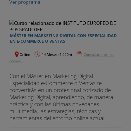
Ver programa
Promoción (Comunicación)
TEMA 4 Mix Digital: Atraer
Marketing en buscadores (SEO y SEM)
MÁSTER EN MARKETING DIGITAL CON ESPECIALIDAD
EN E-COMMERCE O VENTAS
Publicidad online (PPC: Campañas pay per click)
Online
14 Meses (1.250h)
Consultar próxima
Marketing de afiliación
convoc...
Email marketing de adquisición
Con el Máster en Marketing Digital
Especialidad e-Commerce o Ventas te
TEMA 5 Mix Digital: Convertir
convertirás en un profesional cotizado de
Marketing Digital, aprendiendo, de manera
Marketing de Front-end
práctica y con las últimas novedades
multimedia, las estrategias, técnicas y
Diseño y Usabilidad
herramientas del entorno online actual...
Diseño y creación de Procesos