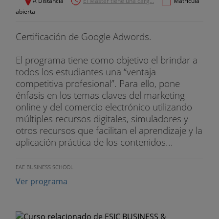
A Distancia
El Máster tiene una carg...
Matrícula
Definiciones y Evolución del Marketing
abierta
Ventajas y características del Marketing Digital
Certificación de Google Adwords.
Tendencias influidas por Internet
El programa tiene como objetivo el brindar a
todos los estudiantes una “ventaja
Blended Marketing
competitiva profesional”. Para ello, pone
énfasis en los temas claves del marketing
Diccionario inicial: Glosario
online y del comercio electrónico utilizando
TEMA 2 El Plan de Marketing Digital
múltiples recursos digitales, simuladores y
otros recursos que facilitan el aprendizaje y la
Introducción e integración con el Plan Offline
aplicación práctica de los contenidos...
Los 4 objetivos del marketing
EAE BUSINESS SCHOOL
Modelos de negocio en Internet y objetivos
Ver programa
Canales de comercialización