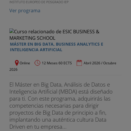
INSTITUTO EUROPEO DE POSGRADO IEP
TEMA 6 Mix Digital: Retener Fidelizar
Ver programa
Optimización y Automatización de Procesos
Inteligencia de Clientes y Gestión de Bases de
Datos
MÁSTER EN BIG DATA, BUSINESS ANALYTICS E
INTELIGENCIA ARTIFICIAL
CRM Social y Segmentación
Marketing 1x1 y personalización
Online
12 Meses 60 ECTS
Abril 2026 / Octubre
2026
Permission Marketing y Email Marketing de
retención
El Máster en Big Data, Análisis de Datos e
Inteligencia Artificial (MBDA) está diseñado
TEMA 7 Mix Digital: Medir Analizar
para ti. Con este programa, adquirirás las
competencias necesarias para dirigir
Analítica Web: Métricas cualitativas y cuantitativas
proyectos de Big Data de principio a fin,
implantando una auténtica cultura Data
Reputación Online Social y el Net Promoter Score
Driven en tu empresa...