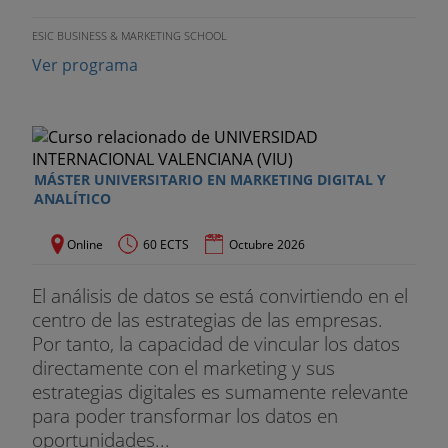
TEMA 8 Emprender Online y de forma Rentable
ESIC BUSINESS & MARKETING SCHOOL
Planificar para evitar los pecados del marketing
Ver programa
Análisis de la rentabilidad (ROI) en un proyecto
digital.
BLOQUE III GOOGLE ADWORDS
MÁSTER UNIVERSITARIO EN MARKETING DIGITAL Y
ANALÍTICO
GOOGLE ADWORDS BÁSICO
Online
60 ECTS
Octubre 2026
TEMA 1 Introducción a Google AdWords
Marco de referencia
El análisis de datos se está convirtiendo en el
centro de las estrategias de las empresas.
Google AdWords
Por tanto, la capacidad de vincular los datos
directamente con el marketing y sus
Navegadores compatibles con Google AdWords
estrategias digitales es sumamente relevante
para poder transformar los datos en
TEMA 2 Definiciones básicas
oportunidades...