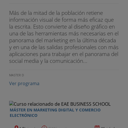
LSSICE
Más de la mitad de la población retiene
TEMA 2 Responsabilidades y derechos
información visual de forma más eficaz que
la escrita. Esto convierte al diseño gráfico en
Usuario y o afectados
una de las herramientas más necesarias en el
panorama del marketing en la última década
Empresa
y en una de las salidas profesionales con más
aplicaciones para trabajar en el panorama del
Administrador de RRSS
social media y la comunicación...
TEMA 3 Comercio electrónico
MASTER D
TEMA 4 Comunicaciones electrónicas
Ver programa
TEMA 5 La ley de Cookies
BLOQUE II MARKETING DIGITAL & INBOUND
MARKETING
MÁSTER EN MARKETING DIGITAL Y COMERCIO
ELECTRÓNICO
TEMA 1 Introducción al marketing digital