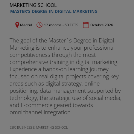
Análisis Interno: Empresa y recursos
MASTER'S DEGREE IN DIGITAL MARKETING
Análisis Externo
Madrid
12 months - 60 ECTS
Octubre 2026
DAFO, la situación actual y la revisión de objetivos
The goal of the Master´s Degree in Digital
Estrategias básicas
Marketing is to enhance your professional
competitiveness through the most
El Mix de Marketing integrado con el Mix Digital
comprehensive training in digital marketing.
Implementación y plan de acción
Experience a hands-on learning journey
focused on real digital projects covering key
Seguimiento y control del plan
areas such as digital strategy, online
positioning, data management supported by
TEMA 3 El nuevo Marketing Mix
technology, the strategic use of social media,
and E-commerce geared towards
Producto
omnichannel integration...
Precio
ESIC BUSINESS & MARKETING SCHOOL
Distribución (Place)