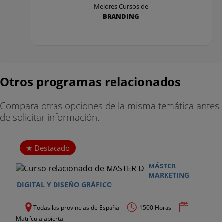
Evitar que el cliente abandone la compra
Mejores Cursos de
BRANDING
M-commerce: venta a través del móvil
TEMA 9 Funcionamiento de los buscadores
Page Rank de Google como referencia
Otros programas relacionados
¿Cómo se lleva a cabo el rastreo?
Compara otras opciones de la misma temática antes
Deep Web: o lo que queda fuera de los
de solicitar información.
buscadores
Los 10 principios de Google
Destacado
LOPD
MÁSTER
MARKETING
DIGITAL Y DISEÑO GRÁFICO
TEMA 1 Marco normativo en Internet
LOPD
Todas las provincias de España
1500 Horas
Matrícula abierta