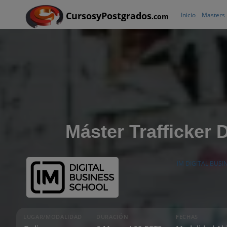
CursosyPostgrados
Inicio
Masters
.com
Máster Trafficker D
IM DIGITAL BUS
LUGAR/MODALIDAD
DURACIÓN
FECHAS