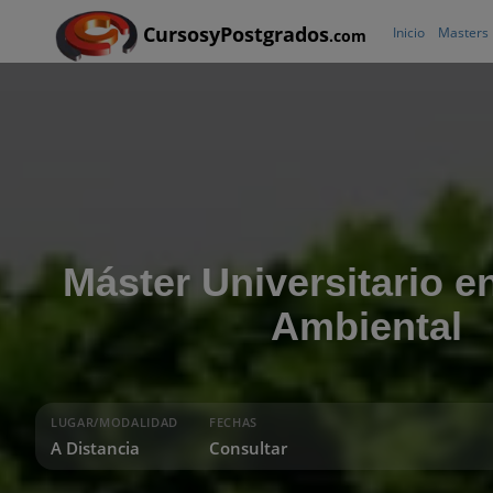
CursosyPostgrados
Inicio
Masters
.com
Máster Universitario 
Ambiental
LUGAR/MODALIDAD
FECHAS
A Distancia
Consultar