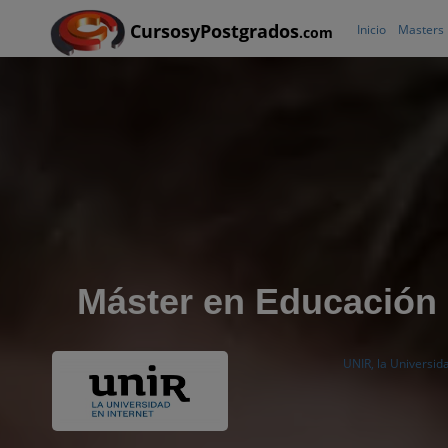
CursosyPostgrados
Inicio
Masters
.com
Máster en Educación 
UNIR, la Universid