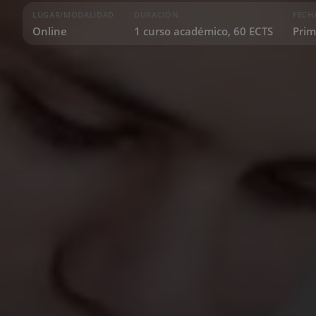
LUGAR/MODALIDAD
DURACIÓN
FECH
Online
1 curso académico, 60 ECTS
Prim