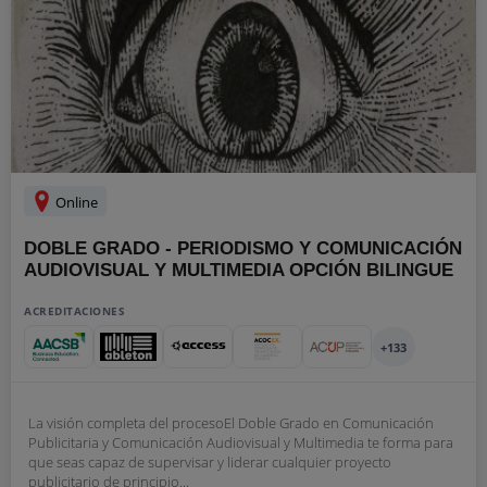
Online
DOBLE GRADO - PERIODISMO Y COMUNICACIÓN
AUDIOVISUAL Y MULTIMEDIA OPCIÓN BILINGUE
ACREDITACIONES
+133
La visión completa del procesoEl Doble Grado en Comunicación
Publicitaria y Comunicación Audiovisual y Multimedia te forma para
que seas capaz de supervisar y liderar cualquier proyecto
publicitario de principio...