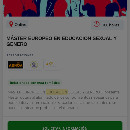
Online
700 horas
MÁSTER EUROPEO EN EDUCACION SEXUAL Y
GENERO
ACREDITACIONES
Relacionado con esta temática
MASTER EUROPEO EN
EDUCACION
SEXUAL Y GENERO El presente
Máster dotará al alumnado de los conocimientos necesarios para
poder intervenir en cualquier situación en la que se planteé o se
pueda plantear un problema relacionado...
SOLICITAR INFORMACIÓN