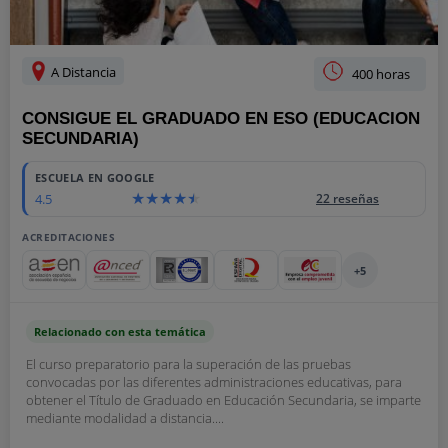
A Distancia
400 horas
CONSIGUE EL GRADUADO EN ESO (EDUCACION
SECUNDARIA)
ESCUELA EN GOOGLE
4.5
22 reseñas
ACREDITACIONES
+5
Relacionado con esta temática
El curso preparatorio para la superación de las pruebas
convocadas por las diferentes administraciones educativas, para
obtener el Título de Graduado en Educación Secundaria, se imparte
mediante modalidad a distancia....