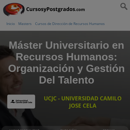
CursosyPostgrados
.com
Inicio
Masters
Cursos de Dirección de Recursos Humanos
Máster Universitario en
Recursos Humanos:
Organización y Gestión
Del Talento
UCJC - UNIVERSIDAD CAMILO
JOSE CELA