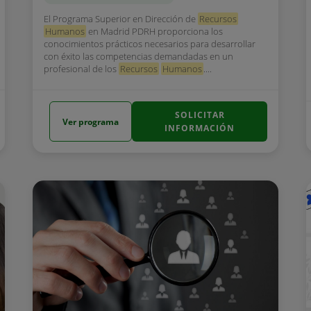
El Programa Superior en Dirección de
Recursos
Humanos
en Madrid PDRH proporciona los
conocimientos prácticos necesarios para desarrollar
con éxito las competencias demandadas en un
profesional de los
Recursos
Humanos
....
SOLICITAR
Ver programa
INFORMACIÓN