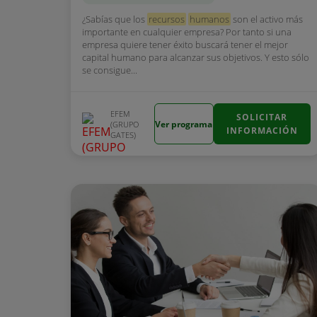
¿Sabías que los
recursos
humanos
son el activo más
importante en cualquier empresa? Por tanto si una
empresa quiere tener éxito buscará tener el mejor
capital humano para alcanzar sus objetivos. Y esto sólo
se consigue...
EFEM
SOLICITAR
Ver programa
(GRUPO
INFORMACIÓN
GATES)