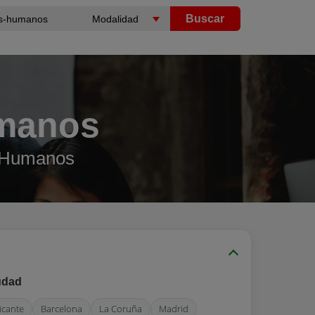
Buscar
umanos
s Humanos
udad
icante
Barcelona
La Coruña
Madrid