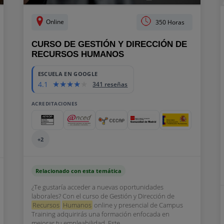
Online
350 Horas
CURSO DE GESTIÓN Y DIRECCIÓN DE
RECURSOS HUMANOS
ESCUELA EN GOOGLE
4.1
341 reseñas
ACREDITACIONES
+2
Relacionado con esta temática
¿Te gustaría acceder a nuevas oportunidades
laborales? Con el curso de Gestión y Dirección de
Recursos
Humanos
online y presencial de Campus
Training adquirirás una formación enfocada en
mejorar tu empleabilidad. Este...