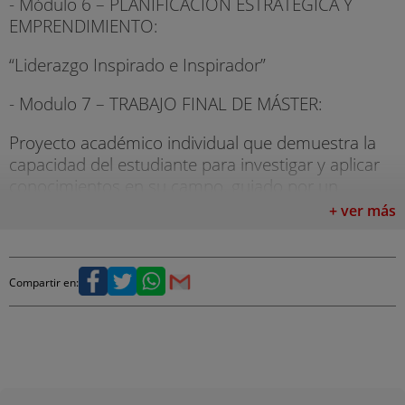
- Módulo 6 – PLANIFICACIÓN ESTRATÉGICA Y
EMPRENDIMIENTO:
“Liderazgo Inspirado e Inspirador”
- Modulo 7 – TRABAJO FINAL DE MÁSTER:
Proyecto académico individual que demuestra la
capacidad del estudiante para investigar y aplicar
conocimientos en su campo, guiado por un
experto en la industria del deporte y respaldado
+ ver más
por el equipo académico de LLBS para garantizar
excelencia y relevancia.
Compartir en: