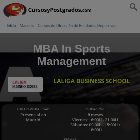
CursosyPostgrados
.com
Inicio
Masters
Cursos de Dirección de Entidades Deportivas
MBA In Sports
Management
LALIGA BUSINESS SCHOOL
LUGAR/MODALIDAD
DURACIÓN
Presencial en
8 meses
Madrid
Viernes: 16:00H - 21:00H
Sábados: 09:00h - 15:00H /
18:00H
FECHAS