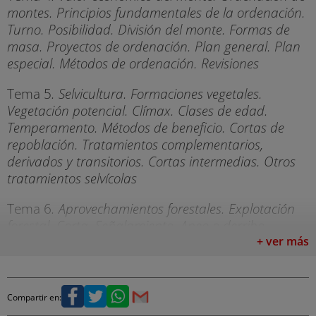
montes. Principios fundamentales de la ordenación.
Turno. Posibilidad. División del monte. Formas de
masa. Proyectos de ordenación. Plan general. Plan
especial. Métodos de ordenación. Revisiones
Tema 5
. Selvicultura. Formaciones vegetales.
Vegetación potencial. Clímax. Clases de edad.
Temperamento. Métodos de beneficio. Cortas de
repoblación. Tratamientos complementarios,
derivados y transitorios. Cortas intermedias. Otros
tratamientos selvícolas
Tema 6
. Aprovechamientos forestales. Explotación
forestal. Corta. Señalamiento. Apeo o derribo.
Descortezado y desramado. Tronzado o despiece.
+ ver más
Desembosque o saca. Daños. Corcho. Resina.
Frutos. Plantas aromáticas y medicinales. Esparto.
Hongos
Compartir en: