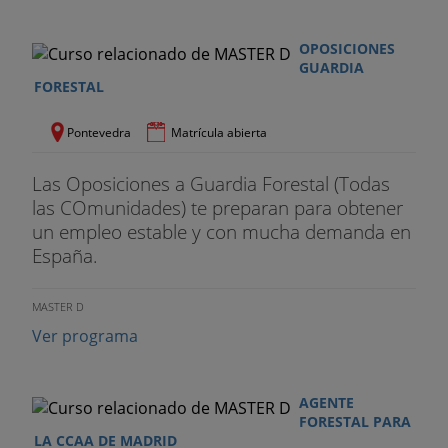
trabajos forestales
Tema 1
3. Interpretación de planos topográficos.
OPOSICIONES
Escalas. Curvas de nivel. Equidistancias. Signos
GUARDIA
FORESTAL
convencionales. Cálculo sobre un plano de
distancias reales. Pendientes y altitudes.
Pontevedra
Matrícula abierta
Conocimiento y utilización de la brújula. Alidada de
pínulas. Escuadra de agrimensor y clisímetros.
Las Oposiciones a Guardia Forestal (Todas
Trazado de alineaciones perpendiculares.
las COmunidades) te preparan para obtener
Pendientes
un empleo estable y con mucha demanda en
España.
Tema 1
4. Concepto de ecosistema. La biodiversidad.
Especies de flora y fauna amenazada. Niveles de
protección
MASTER D
Ver programa
Tema 1
5. La caza. Principales especies cinegéticas.
Ordenación cinegética. Gestión de caza. Granjas
cinegéticas
AGENTE
FORESTAL PARA
Tema 1
6. La pesca continental. Principales especies
LA CCAA DE MADRID