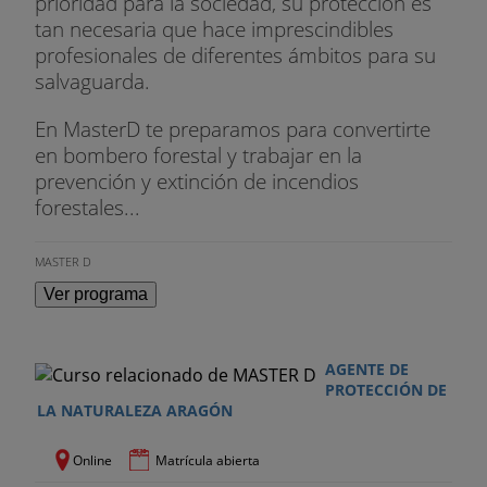
prioridad para la sociedad, su protección es
que se establecen medidas para contribuir a
tan necesaria que hace imprescindibles
garantizar la biodiversidad mediante la
profesionales de diferentes ámbitos para su
conservación de los hábitats naturales y de la
salvaguarda.
fauna y flora silvestres
En MasterD te preparamos para convertirte
Real Decreto Legislativo 1302/1986, de 28 de
en bombero forestal y trabajar en la
junio, de Evaluación de Impacto Ambiental
prevención y extinción de incendios
forestales...
Real Decreto 439/1990, de 30 de marzo por el que
se regula el catálogo nacional de especies
MASTER D
amenazadas y Ordenes de modificación del
Ver programa
mismo
Ley 43/2003, de 21 de noviembre, de montes
actualizada con las modificaciones de la ley
AGENTE DE
PROTECCIÓN DE
10/2006 de 28 de abril
LA NATURALEZA ARAGÓN
Online
Matrícula abierta