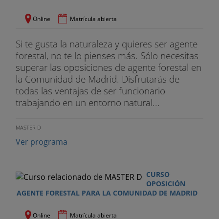
piscícolas. Características y habitat. Piscifactorías.
Aguas continentales y litorales. Normativa
Online
Matrícula abierta
Tema 1
7. Espacios naturales protegidos. Red de
Si te gusta la naturaleza y quieres ser agente
Parques Nacionales Parques naturales Planes de
forestal, no te lo pienses más. Sólo necesitas
Ordenación de Recursos Naturales. Planes Rectores
superar las oposiciones de agente forestal en
de Uso y Gestión. Reservas de la biosfera. Convenios
la Comunidad de Madrid. Disfrutarás de
internacionales conservación naturaleza. Red
todas las ventajas de ser funcionario
Natura. Lics. El uso público. Educación ambiental.
trabajando en un entorno natural...
Vías pecuarias. Normativa
MASTER D
Tema 1
8. Incendios forestales. Combustibles. Tipo
Ver programa
de combustibles. Factores que influyen en la
propagación y el comportamiento del fuego. Formas
tipos y partes de un incendio. Prevención. Causas.
CURSO
Actuaciones sobre el combustible. Detección.
OPOSICIÓN
Extinción. Seguridad personal. Primeros auxilios.
AGENTE FORESTAL PARA LA COMUNIDAD DE MADRID
Daños producidos por los incendios. Normativa
sobre incendios forestales
Online
Matrícula abierta