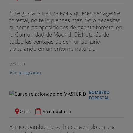
Tema 1
9. Calidad ambiental. Calidad del aire.
Si te gusta la naturaleza y quieres ser agente
Calidad de las aguas. Residuos sólidos. La
forestal, no te lo pienses más. Sólo necesitas
contaminación acústica. Lluvia ácida, efecto
superar las oposiciones de agente forestal en
invernadero. Cambio climático. Deterioro de la capa
la Comunidad de Madrid. Disfrutarás de
de ozono. La prevención ambiental
todas las ventajas de ser funcionario
trabajando en un entorno natural...
Tema 2
0. Legislación estatal y autonómica de
Montes. Estrategia Forestal Nacional Órganos de
MASTER D
participación Plan Forestal Nacional. Planes
Forestales Autonómicos.Normativa básica
Ver programa
Directiva 79/409/CEE, de 2 de abril de 1979,
relativa a la conservación de las aves silvestres
BOMBERO
FORESTAL
Directiva 92/43/CEE del Consejo, de 21 de mayo
de 1992, relativa a la conservación de los hábitats
Online
Matrícula abierta
naturales y de la fauna y flora silvestres
El medioambiente se ha convertido en una
Real Decreto 1997/1995, de 7 de diciembre, por el