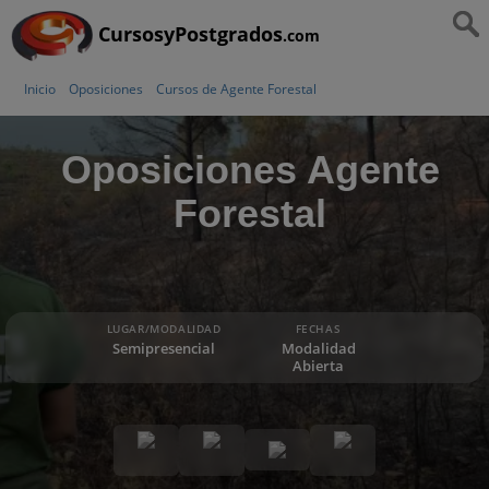
CursosyPostgrados
.com
Inicio
Oposiciones
Cursos de Agente Forestal
Oposiciones Agente
Forestal
LUGAR/MODALIDAD
FECHAS
Semipresencial
Modalidad
Abierta