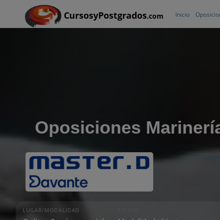
CursosyPostgrados
Inicio
Oposicio
.com
Oposiciones Marinerí
MAST
LUGAR/MODALIDAD
FECHAS