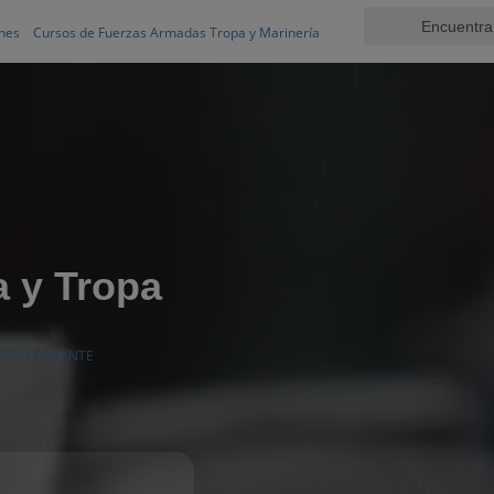
nes
Cursos de Fuerzas Armadas Tropa y Marinería
a y Tropa
ER D DAVANTE