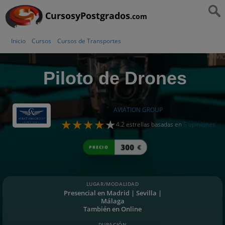
CursosyPostgrados
.com
Inicio
Cursos
Cursos de Transportes
Piloto de Drones
AVIATION GROUP
4.2 estrellas basadas en
5 opiniones
300
€
PRECIO
LUGAR/MODALIDAD
Presencial en Madrid | Sevilla |
Málaga
También en Online
DURACIÓN