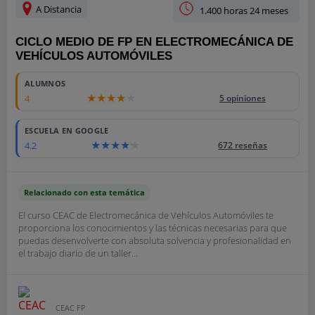
A Distancia
1.400 horas 24 meses
CICLO MEDIO DE FP EN ELECTROMECÁNICA DE
VEHÍCULOS AUTOMÓVILES
ALUMNOS
4
5 opiniones
ESCUELA EN GOOGLE
4.2
672 reseñas
Relacionado con esta temática
El curso CEAC de Electromecánica de Vehículos Automóviles te
proporciona los conocimientos y las técnicas necesarias para que
puedas desenvolverte con absoluta solvencia y profesionalidad en
el trabajo diario de un taller...
CEAC FP