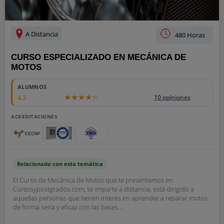
A Distancia
480 Horas
CURSO ESPECIALIZADO EN MECÁNICA DE
MOTOS
ALUMNOS
4.3
10 opiniones
ACREDITACIONES
Relacionado con esta temática
El Curso de Mecánica de Motos que te presentamos en
Cursosypostgrados.com, se imparte a distancia, está dirigido a
aquellas personas que tienen interés en aprender a reparar motos
de forma seria y eficaz con las bases...