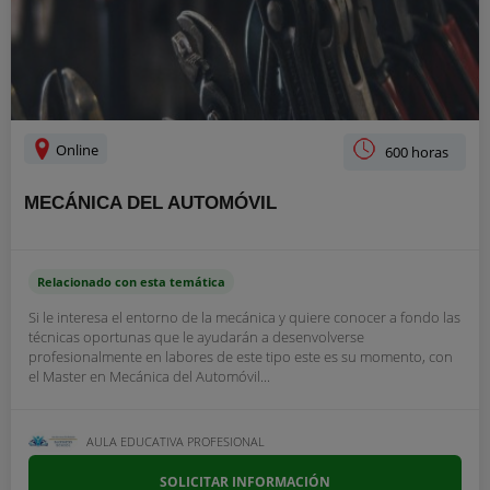
Online
600 horas
MECÁNICA DEL AUTOMÓVIL
Relacionado con esta temática
Si le interesa el entorno de la mecánica y quiere conocer a fondo las
técnicas oportunas que le ayudarán a desenvolverse
profesionalmente en labores de este tipo este es su momento, con
el Master en Mecánica del Automóvil...
AULA EDUCATIVA PROFESIONAL
SOLICITAR INFORMACIÓN