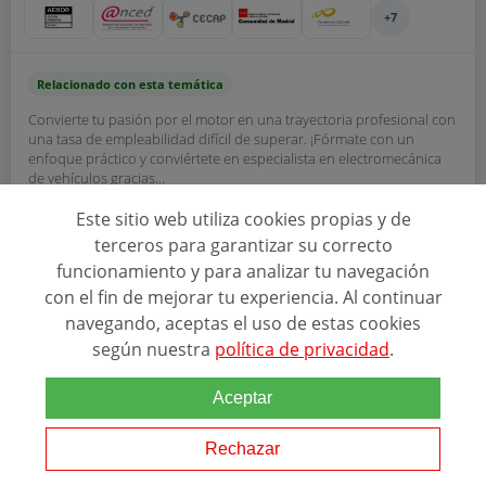
+7
Relacionado con esta temática
Convierte tu pasión por el motor en una trayectoria profesional con
una tasa de empleabilidad difícil de superar. ¡Fórmate con un
enfoque práctico y conviértete en especialista en electromecánica
de vehículos gracias...
Este sitio web utiliza cookies propias y de
terceros para garantizar su correcto
CAMPUS TRAINING
funcionamiento y para analizar tu navegación
con el fin de mejorar tu experiencia. Al continuar
Ver programa
navegando, aceptas el uso de estas cookies
según nuestra
política de privacidad
.
SOLICITAR INFORMACIÓN
Aceptar
Rechazar