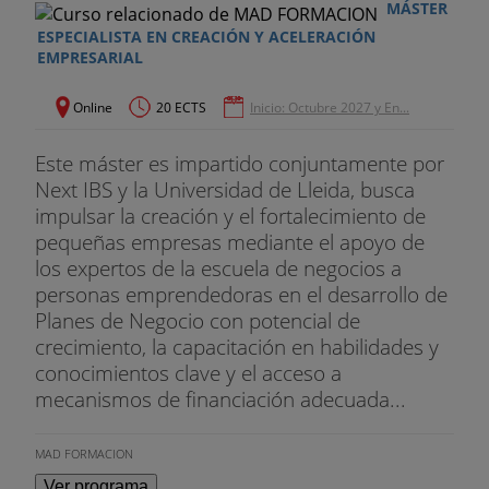
MÁSTER
- Pastor Martinez, Ramon B.
ESPECIALISTA EN CREACIÓN Y ACELERACIÓN
EMPRESARIAL
- Tusquets Aznarez, Xavier
Online
20 ECTS
Inicio: Octubre 2027 y En...
Consultor en Cadena Crítica en TEOCE.
Este máster es impartido conjuntamente por
Next IBS y la Universidad de Lleida, busca
impulsar la creación y el fortalecimiento de
pequeñas empresas mediante el apoyo de
los expertos de la escuela de negocios a
personas emprendedoras en el desarrollo de
Planes de Negocio con potencial de
crecimiento, la capacitación en habilidades y
conocimientos clave y el acceso a
mecanismos de financiación adecuada...
MAD FORMACION
Ver programa