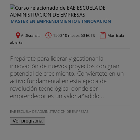
Empresarial (Universidad Pompeu Fabra).
Consultor de proyectos como Forum Barcelona
Breakfast, Global University Innovation Net.
MÁSTER EN EMPRENDIMIENTO E INNOVACIÓN
- Martos Calpena, Ramon
A Distancia
1500 10 meses 60 ECTS
Matrícula
Doctor en Administración y Dirección de Empresas
abierta
- UPC, Licenciado en Filosofía y Letras - UAB,
Ingeniero de Calidad por la ASQ (Asociación
Prepárate para liderar y gestionar la
Americana de Q) y Diplomado ESADE en Gestión
innovación de nuevos proyectos con gran
de los RR.HH. Ha sido Director del Departamento
potencial de crecimiento. Conviértete en un
de TQM-Planificación Estratégica, Comunicación,
activo fundamental en esta época de
Formación y del Lean Production-NPW de Nissan
revolución tecnológica, donde ser
Motor Ibérica. Actualmente imparte cursos de
emprendedor es un valor añadido...
Dirección y Organización de empresas en la UPC.
EAE ESCUELA DE ADMINISTRACION DE EMPRESAS
- Maspons Bosch, Ramon
Ver programa
Ingeniero Industrial. Ha desempeñado diversos
cargos directivos en empresas públicas y privadas.