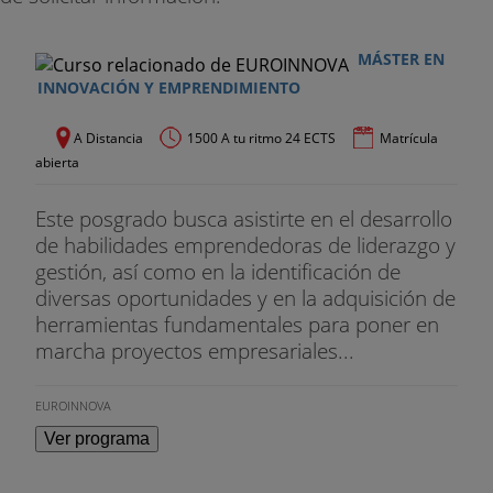
innovación.
- Eriksson, Jörgen
MÁSTER EN
INNOVACIÓN Y EMPRENDIMIENTO
- Ferràs Hernandez, Xavier
A Distancia
1500 A tu ritmo 24 ECTS
Matrícula
Doctor en Economía y Empresa (UB), Master in
abierta
Business Administration (MBA) por ESADE e
Ingeniero de Telecomunicaciones por la UPC.
Este posgrado busca asistirte en el desarrollo
Actualmente, es Director del Centro de Innovación
de habilidades emprendedoras de liderazgo y
Empresarial de ACCIO (Agencia de Competitividad
gestión, así como en la identificación de
de la Generalitat de Catalunya).
diversas oportunidades y en la adquisición de
herramientas fundamentales para poner en
- Jaumandreu Ros, Domingo
marcha proyectos empresariales...
- Leon, Nick
EUROINNOVA
- Marcet i Gisbert, Xavier
Ver programa
Profesor Titular de Comunicación y Estrategia