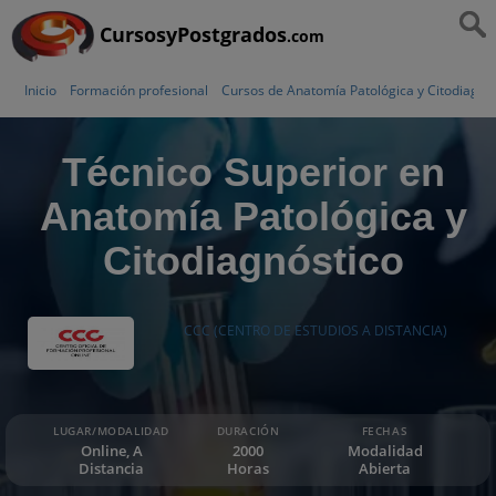
CursosyPostgrados
.com
Inicio
Formación profesional
Cursos de Anatomía Patológica y Citodiagnó
Técnico Superior en
Anatomía Patológica y
Citodiagnóstico
CCC (CENTRO DE ESTUDIOS A DISTANCIA)
LUGAR/MODALIDAD
DURACIÓN
FECHAS
Online, A
2000
Modalidad
Distancia
Horas
Abierta