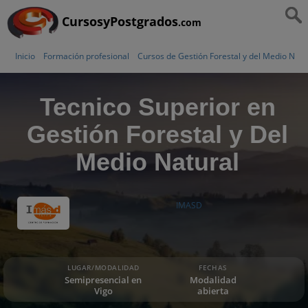
CursosyPostgrados
.com
Inicio
Formación profesional
Cursos de Gestión Forestal y del Medio Natu
Tecnico Superior en
Gestión Forestal y Del
Medio Natural
IMASD
LUGAR/MODALIDAD
FECHAS
Semipresencial en
Modalidad
Vigo
abierta