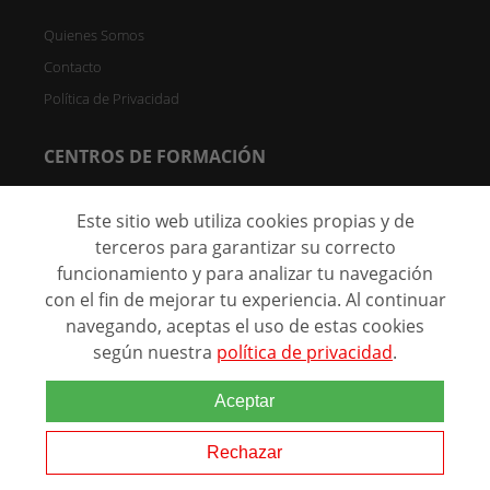
Quienes Somos
Contacto
Política de Privacidad
CENTROS DE FORMACIÓN
Directorio de Centros
Este sitio web utiliza cookies propias y de
Registrar Centro (FREE)
terceros para garantizar su correcto
funcionamiento y para analizar tu navegación
C/ Faraday, 7 - Oficina 004D Parque Científico de Madrid -
28049 Madrid, España
con el fin de mejorar tu experiencia. Al continuar
navegando, aceptas el uso de estas cookies
según nuestra
política de privacidad
.
@ 2026 Marca comercial de
Aceptar
Grupo Eurohispana. Todos los
derechos reservados.
Rechazar