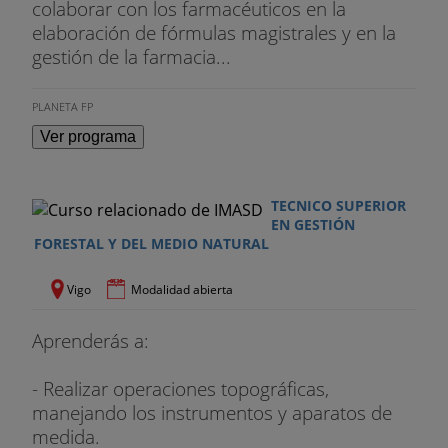
del pastoreo. Normativa básica relacionada con la
colaborar con los farmacéuticos en la
producción de animales ecológicos y sus
elaboración de fórmulas magistrales y en la
productos.
gestión de la farmacia...
- Productos animales ecológicos. Anatomía y
PLANETA FP
fisiología de la ubre. Prácticas zootécnicas
Ver programa
Instalaciones y equipos de ordeño. Higiene y
profilaxis del ordeño. Almacenamiento y
conservación de la leche. Recogida y
TECNICO SUPERIOR
almacenamiento de huevos. Organización y
EN GESTIÓN
rutinas de trabajo en ganadería ecológica.
FORESTAL Y DEL MEDIO NATURAL
Fundamentos de apicultura. Normativa básica
relacionada con la producción de animales
Vigo
Modalidad abierta
ecológicos y sus productos.
Aprenderás a:
- Realizar operaciones topográficas,
manejando los instrumentos y aparatos de
medida.