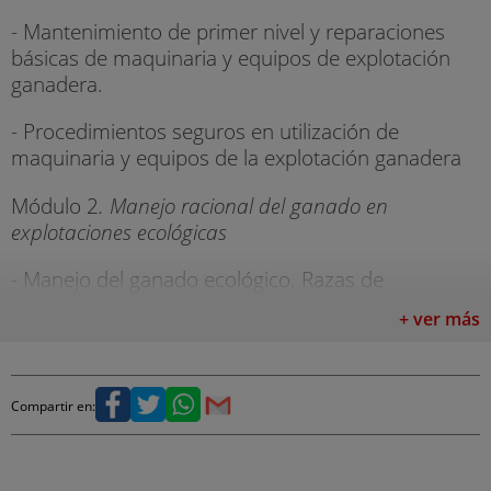
- Mantenimiento de primer nivel y reparaciones
básicas de maquinaria y equipos de explotación
ganadera.
- Procedimientos seguros en utilización de
maquinaria y equipos de la explotación ganadera
Módulo 2
. Manejo racional del ganado en
explotaciones ecológicas
- Manejo del ganado ecológico. Razas de
mamíferos y aves de interés en ganadería
+ ver más
ecológica. La ganadería ecológica como forma de
aprovechamiento en sistemas agroforestales.
Análisis y constitución del rebaño. Normativa
relacionada con el manejo de ganado en
Compartir en:
explotaciones ecológicas.
- Alimentación del ganado ecológico. Variedades