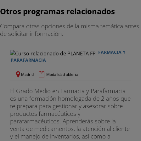
en la alimentación.
Otros programas relacionados
- Control de la reproducción. Ciclo reproductivo,
Compara otras opciones de la misma temática antes
ciclo ovárico. La cubrición. La gestación. El parto.
de solicitar información.
Lactancia. Aparato reproductor. Reproducción en
aves.
FARMACIA Y
- Control sanitario y aplicación en el ganado
PARAFARMACIA
ecológico. Actuaciones prácticas en la preservación
de la sanidad de la ganadería ecológica. Manejo y
Madrid
Modalidad abierta
control sanitario. Prevención ante enfermedades.
Normativa básica relacionada con el manejo de
El Grado Medio en Farmacia y Parafarmacia
ganado en explotaciones ecológicas.
es una formación homologada de 2 años que
te prepara para gestionar y asesorar sobre
Módulo 3
. Producción de animales y productos
productos farmacéuticos y
animales ecológicos
parafarmacéuticos. Aprenderás sobre la
- Cría, recría y cebo en ganadería ecológica.
venta de medicamentos, la atención al cliente
Manejo de los animales de recría y cebo. Manejo
y el manejo de inventarios, así como a