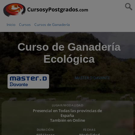
CursosyPostgrados
.com
Inicio
Cursos
Cursos de Ganadería
Curso de Ganadería
Ecológica
MASTER D DAVANTE
LUGAR/MODALIDAD
Presencial en Todas las provincias de
España
También en Online
DURACIÓN
FECHAS
410 Horas
Modalidad