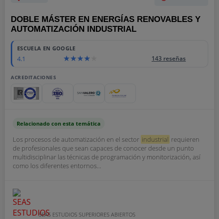
DOBLE MÁSTER EN ENERGÍAS RENOVABLES Y
AUTOMATIZACIÓN INDUSTRIAL
ESCUELA EN GOOGLE
4.1
143 reseñas
ACREDITACIONES
Relacionado con esta temática
Los procesos de automatización en el sector
industrial
requieren
de profesionales que sean capaces de conocer desde un punto
multidisciplinar las técnicas de programación y monitorización, así
como los diferentes entornos...
SEAS ESTUDIOS SUPERIORES ABIERTOS