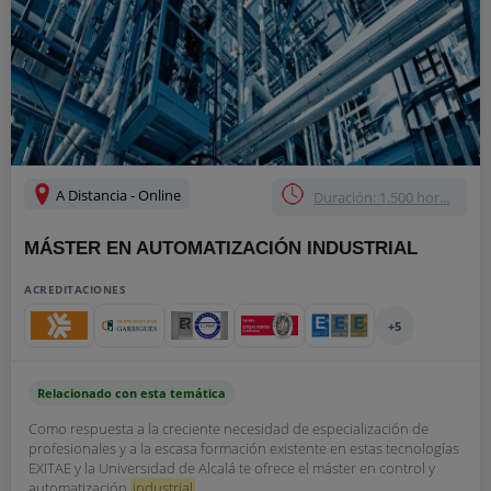
A Distancia - Online
Duración: 1.500 hor...
MÁSTER EN AUTOMATIZACIÓN INDUSTRIAL
ACREDITACIONES
+5
Relacionado con esta temática
Como respuesta a la creciente necesidad de especialización de
profesionales y a la escasa formación existente en estas tecnologías
EXITAE y la Universidad de Alcalá te ofrece el máster en control y
automatización
industrial
....