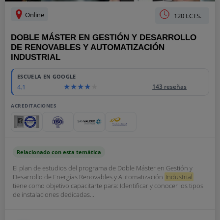
Online
120 ECTS.
DOBLE MÁSTER EN GESTIÓN Y DESARROLLO
DE RENOVABLES Y AUTOMATIZACIÓN
INDUSTRIAL
ESCUELA EN GOOGLE
4.1
143 reseñas
ACREDITACIONES
Relacionado con esta temática
El plan de estudios del programa de Doble Máster en Gestión y
Desarrollo de Energías Renovables y Automatización
Industrial
tiene como objetivo capacitarte para: Identificar y conocer los tipos
de instalaciones dedicadas...