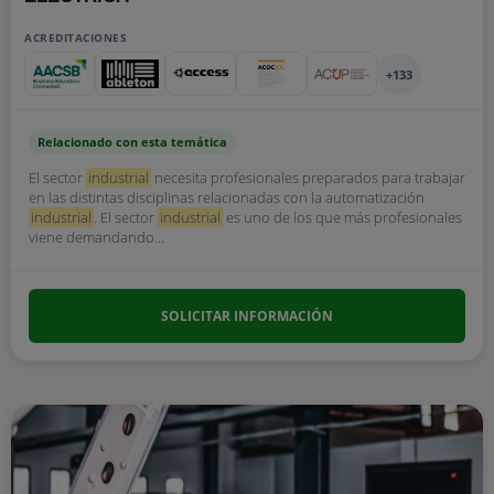
ACREDITACIONES
+133
Relacionado con esta temática
El sector
industrial
necesita profesionales preparados para trabajar
en las distintas disciplinas relacionadas con la automatización
industrial
. El sector
industrial
es uno de los que más profesionales
viene demandando...
SOLICITAR INFORMACIÓN