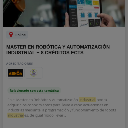
Online
MASTER EN ROBÓTICA Y AUTOMATIZACIÓN
INDUSTRIAL + 8 CRÉDITOS ECTS
ACREDITACIONES
Relacionado con esta temática
En el Master en Robótica y Automatización
Industrial
podrá
adquirir los conocimientos para llevar a cabo actuaciones en
industrias mediante la programación y funcionamiento de robots
industrial
es, de igual modo llevar...