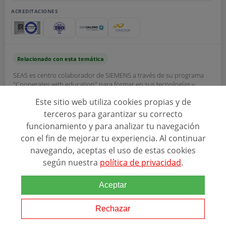
ACREDITACIONES
Relacionado con esta temática
SEAS es centro colaborador de SIEMENS a través de su programa
"Cooperates with education" para formar en sus tecnologías y
transmitir los conocimientos y competencias necesarias en el área
Este sitio web utiliza cookies propias y de
de automatización
industrial
....
terceros para garantizar su correcto
funcionamiento y para analizar tu navegación
con el fin de mejorar tu experiencia. Al continuar
navegando, aceptas el uso de estas cookies
SEAS ESTUDIOS SUPERIORES ABIERTOS
según nuestra
política de privacidad
.
Aceptar
Ver programa
Rechazar
SOLICITAR INFORMACIÓN