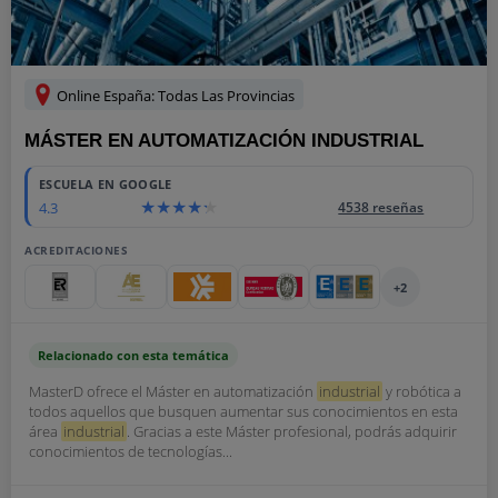
Online España: Todas Las Provincias
MÁSTER EN AUTOMATIZACIÓN INDUSTRIAL
ESCUELA EN GOOGLE
4.3
4538 reseñas
ACREDITACIONES
+2
Relacionado con esta temática
MasterD ofrece el Máster en automatización
industrial
y robótica a
todos aquellos que busquen aumentar sus conocimientos en esta
área
industrial
. Gracias a este Máster profesional, podrás adquirir
conocimientos de tecnologías...