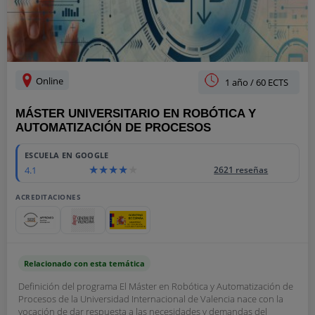
Online
1 año / 60 ECTS
MÁSTER UNIVERSITARIO EN ROBÓTICA Y
AUTOMATIZACIÓN DE PROCESOS
ESCUELA EN GOOGLE
4.1
2621 reseñas
ACREDITACIONES
Relacionado con esta temática
Definición del programa El Máster en Robótica y Automatización de
Procesos de la Universidad Internacional de Valencia nace con la
vocación de dar respuesta a las necesidades y demandas del