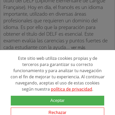
título del DELF (Diplôme Elémentaire de Langue
Française). Hoy en día, el francés es un idioma
importante, utilizado en diversas áreas
profesionales que requieren un dominio del
idioma. Es por ello que la preparación para
obtener el título del DELF es esencial. Este
examen evalúa las carencias y puntos fuertes de
cada estudiante con la ayuda...
ver más
Este sitio web utiliza cookies propias y de
EUROCENTRES FRANCIA
terceros para garantizar su correcto
funcionamiento y para analizar tu navegación
PEDIR INFORMACIÓN
con el fin de mejorar tu experiencia. Al continuar
navegando, aceptas el uso de estas cookies
según nuestra
política de privacidad
.
Resultados:
10
Cursos de Eurocentres Francia
Aceptar
Consulta opiniones de centros de formación
Rechazar