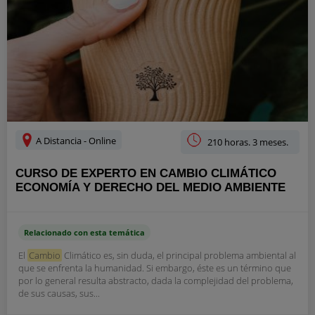
A Distancia - Online
210 horas. 3 meses.
CURSO DE EXPERTO EN CAMBIO CLIMÁTICO
ECONOMÍA Y DERECHO DEL MEDIO AMBIENTE
Relacionado con esta temática
El
Cambio
Climático es, sin duda, el principal problema ambiental al
que se enfrenta la humanidad. Si embargo, éste es un término que
por lo general resulta abstracto, dada la complejidad del problema,
de sus causas, sus...