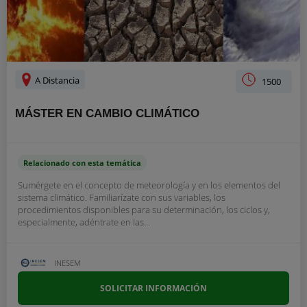
A Distancia
1500
MÁSTER EN CAMBIO CLIMÁTICO
Relacionado con esta temática
Sumérgete en el concepto de meteorología y en los elementos del
sistema climático. Familiarízate con sus variables, los
procedimientos disponibles para su determinación, los ciclos y,
especialmente, adéntrate en las...
INESEM
SOLICITAR INFORMACIÓN