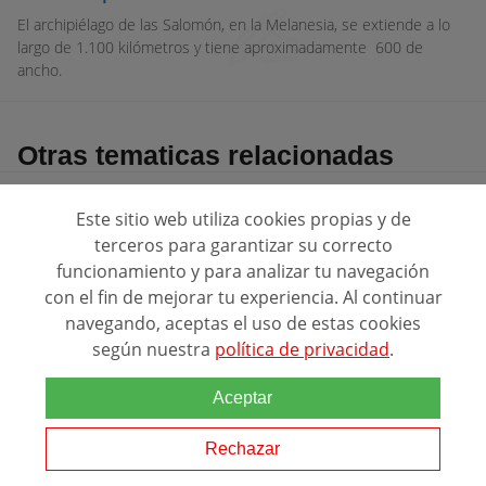
El archipiélago de las Salomón, en la Melanesia, se extiende a lo
largo de 1.100 kilómetros y tiene aproximadamente 600 de
ancho.
Otras tematicas relacionadas
cursos de gestion ambiental
Este sitio web utiliza cookies propias y de
terceros para garantizar su correcto
Responsabilidad Social Corporativa
funcionamiento y para analizar tu navegación
con el fin de mejorar tu experiencia. Al continuar
navegando, aceptas el uso de estas cookies
medio ambiente
según nuestra
política de privacidad
.
Aceptar
Rechazar