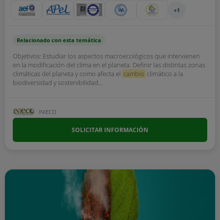
+1
Relacionado con esta temática
Objetivos: Estudiar los aspectos macroecológicos que intervienen
en la modificación del clima en el planeta. Definir las distintas zonas
climáticas del planeta y como afecta el
cambio
climático a la
biodiversidad y sostenibilidad...
INIECO
SOLICITAR INFORMACIÓN