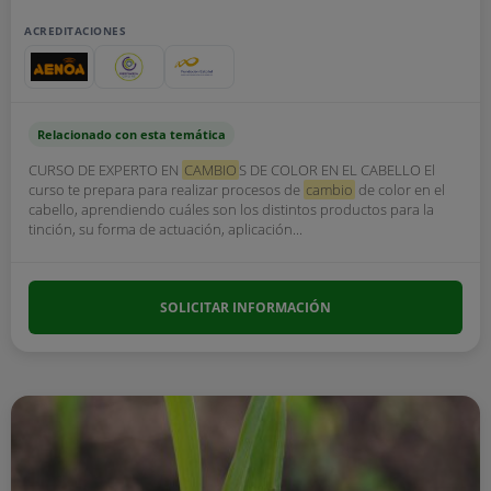
ACREDITACIONES
Relacionado con esta temática
CURSO DE EXPERTO EN
CAMBIO
S DE COLOR EN EL CABELLO El
curso te prepara para realizar procesos de
cambio
de color en el
cabello, aprendiendo cuáles son los distintos productos para la
tinción, su forma de actuación, aplicación...
SOLICITAR INFORMACIÓN