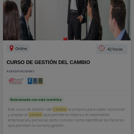
Online
42 horas
CURSO DE GESTIÓN DEL CAMBIO
ACREDITACIONES
Relacionado con esta temática
Este curso de Gestión del
Cambio
te prepara para saber reconocer
y aceptar el
cambio
que permite la mejora y el crecimiento
empresarial y personal, tanto conocer como identificar los factores
que permiten la correcta gestión...