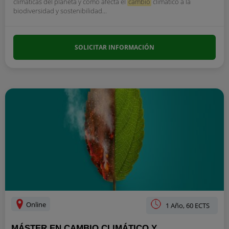
climáticas del planeta y como afecta el
cambio
climático a la
biodiversidad y sostenibilidad...
SOLICITAR INFORMACIÓN
Online
1 Año, 60 ECTS
MÁSTER EN CAMBIO CLIMÁTICO Y