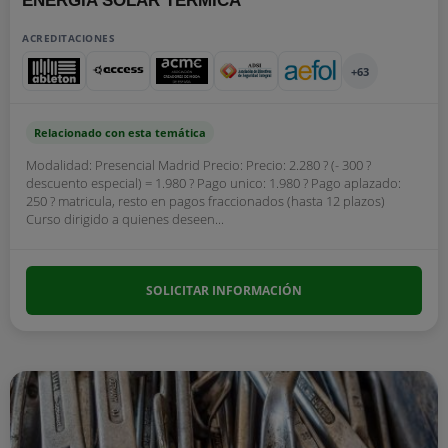
ENERGÍA SOLAR TÉRMICA
ACREDITACIONES
+63
Relacionado con esta temática
Modalidad: Presencial Madrid Precio: Precio: 2.280 ? (- 300 ?
descuento especial) = 1.980 ? Pago unico: 1.980 ? Pago aplazado:
250 ? matricula, resto en pagos fraccionados (hasta 12 plazos)
Curso dirigido a quienes deseen...
SOLICITAR INFORMACIÓN