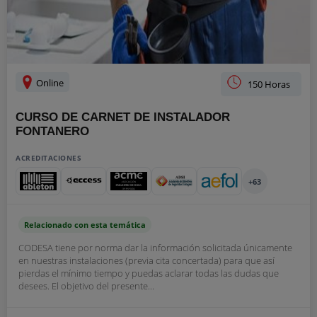
Online
150 Horas
CURSO DE CARNET DE INSTALADOR
FONTANERO
ACREDITACIONES
+63
Relacionado con esta temática
CODESA tiene por norma dar la información solicitada únicamente
en nuestras instalaciones (previa cita concertada) para que así
pierdas el mínimo tiempo y puedas aclarar todas las dudas que
desees. El objetivo del presente...