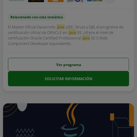
Relacionado con esta temática
El Master Oficial Desarrollo
Java
J2EE, Struts y EJB, el programa de
certificación oficial de ORACLE en
Java
EE, ofrece el nivel de
certificación Oracle Certified Professional
Java
EE 5 Web
Component Developer equivalente...
Ver programa
SOLICITAR INFORMACIÓN