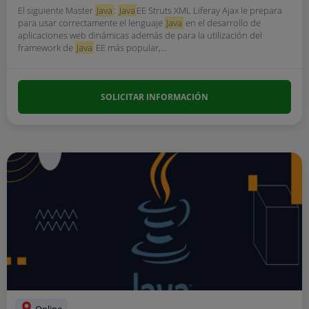
El siguiente Master
Java
:
Java
EE Struts XML Liferay Ajax le prepara
para usar correctamente el lenguaje
Java
en el desarrollo de
aplicaciones web dinámicas además de para la utilización del
framework de
Java
EE más popular,...
SOLICITAR INFORMACIÓN