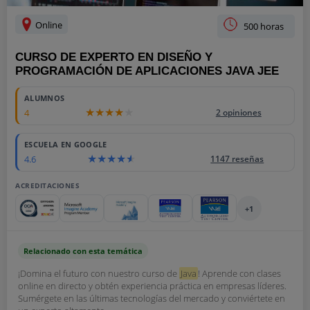
Online
500 horas
CURSO DE EXPERTO EN DISEÑO Y
PROGRAMACIÓN DE APLICACIONES JAVA JEE
ALUMNOS
4
2 opiniones
ESCUELA EN GOOGLE
4.6
1147 reseñas
ACREDITACIONES
+1
Relacionado con esta temática
¡Domina el futuro con nuestro curso de
Java
! Aprende con clases
online en directo y obtén experiencia práctica en empresas líderes.
Sumérgete en las últimas tecnologías del mercado y conviértete en