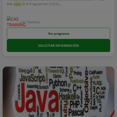
808:
Java
SE 8 Programmer I (OCA)...
CAS TRAINING
Ver programa
SOLICITAR INFORMACIÓN