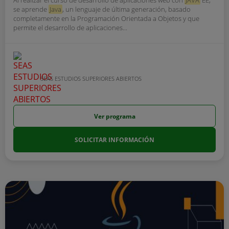
Al realizar el curso de desarrollo de aplicaciones web con
JAVA
EE,
se aprende
Java
, un lenguaje de última generación, basado
completamente en la Programación Orientada a Objetos y que
permite el desarrollo de aplicaciones...
SEAS ESTUDIOS SUPERIORES ABIERTOS
Ver programa
SOLICITAR INFORMACIÓN