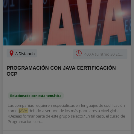
A Distancia
400 A tu ritmo 30 EC...
PROGRAMACIÓN CON JAVA CERTIFICACIÓN
OCP
Relacionado con esta temática
Las compañías requieren especialistas en lenguajes de codificación
como
JAVA
debido a ser uno de los más populares a nivel global.
¿Deseas formar parte de este grupo selecto? En tal caso, el curso de
Programación con...