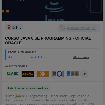
Online
80 horas lectivas, H...
CURSO JAVA 8 SE PROGRAMMING - OFICIAL
ORACLE
ESCUELA EN GOOGLE
4.2
207 reseñas
ACREDITACIONES
+11
Relacionado con esta temática
Curso
Java
8 SE Programming - Oficial Oracle. Objetivos de la
Certificación El programa contiene el track formativo oficial
necesario para presentarse a los exámenes de certificación: -1Z0-