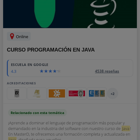
Online
CURSO PROGRAMACIÓN EN JAVA
ESCUELA EN GOOGLE
4.3
4538 reseñas
ACREDITACIONES
+2
Relacionado con esta temática
¡Aprende a dominar el lenguaje de programación más popular y
demandado en la industria del software con nuestro curso de
Java
!
En MasterD, te ofrecemos una formación completa y actualizada en
Java
, diseñada para aquellos...