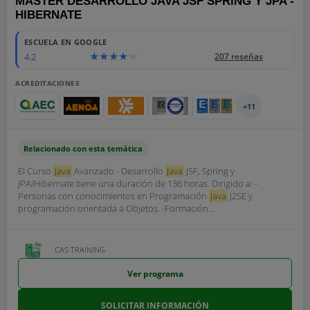
MÁSTER DESARROLLO JAVA JSF SPRING Y JPA -
HIBERNATE
ESCUELA EN GOOGLE
4.2
207 reseñas
ACREDITACIONES
+11
Relacionado con esta temática
El Curso
Java
Avanzado - Desarrollo
Java
JSF, Spring y
JPA/Hibernate tiene una duración de 136 horas. Dirigido a: -
Personas con conocimientos en Programación
Java
J2SE y
programación orientada a Objetos. -Formación...
CAS TRAINING
Ver programa
SOLICITAR INFORMACIÓN