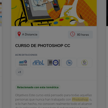
A Distancia
80 horas
CURSO DE PHOTOSHOP CC
ACREDITACIONES
+1
Relacionado con esta temática
Objetivos Este curso está pensado para todas aquellas
personas que nunca han trabajado con
Photoshop
o,
si lo han hecho, no conocen realmente todo el alcance