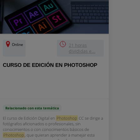
Online
21 horas
divididas e...
CURSO DE EDICIÓN EN PHOTOSHOP
Relacionado con esta temática
El curso de Edición Digital en
Photoshop
CC se dirige a
fotógrafos aficionados o profesionales, sin
conocimientos o con conocimientos básicos de
Photoshop
, que quieran aprender a manejar esta