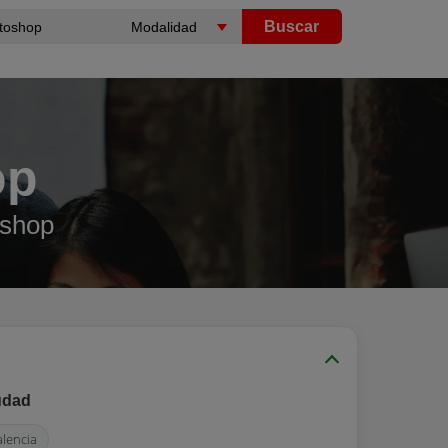
Buscar
op
oshop
udad
alencia