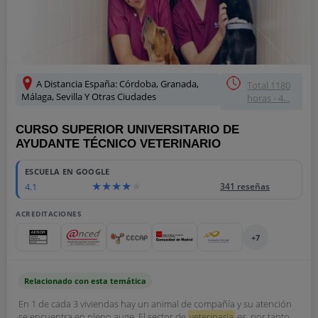
A Distancia España: Córdoba, Granada,
Total 1180
Málaga, Sevilla Y Otras Ciudades
horas - 4...
CURSO SUPERIOR UNIVERSITARIO DE
AYUDANTE TÉCNICO VETERINARIO
ESCUELA EN GOOGLE
4.1
341 reseñas
ACREDITACIONES
+7
Relacionado con esta temática
En 1 de cada 3 viviendas hay un animal de compañía y su atención
se encuentra en pleno auge. El sector de
veterinaria
es, por tanto,