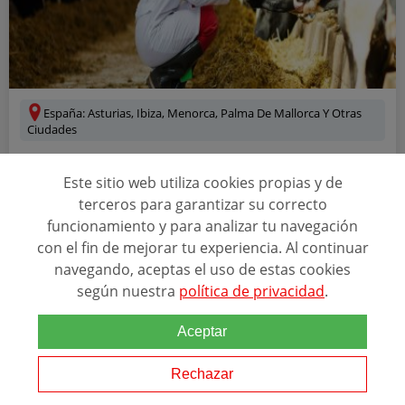
España: Asturias, Ibiza, Menorca, Palma De Mallorca Y Otras
Ciudades
CURSO AUXILIAR HERRADOR
Este sitio web utiliza cookies propias y de
terceros para garantizar su correcto
ESCUELA EN GOOGLE
funcionamiento y para analizar tu navegación
4.1
341 reseñas
con el fin de mejorar tu experiencia. Al continuar
ACREDITACIONES
navegando, aceptas el uso de estas cookies
según nuestra
política de privacidad
.
+7
Aceptar
Relacionado con esta temática
Rechazar
El crecimiento de la actividad
ecuestre
en nuestro país hace del
Auxiliar de herrador una figura clave para el herrado profesional.