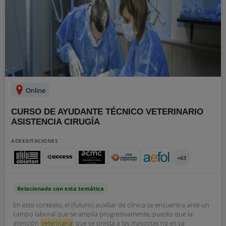
Online
CURSO DE AYUDANTE TÉCNICO VETERINARIO
ASISTENCIA CIRUGÍA
ACREDITACIONES
+63
Relacionado con esta temática
En este contexto, el (futuro) auxiliar de clínica se encuentra ante un
campo laboral que se amplía progresivamente, puesto que la
atención
veterinaria
que se presta a las mascotas no es ya