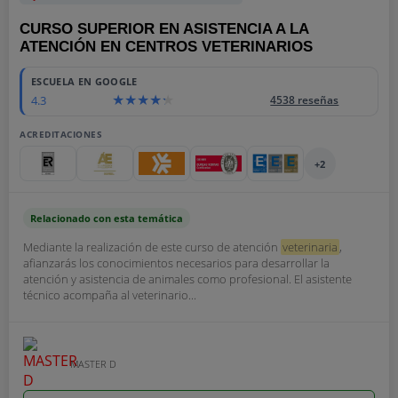
CURSO SUPERIOR EN ASISTENCIA A LA
ATENCIÓN EN CENTROS VETERINARIOS
ESCUELA EN GOOGLE
4.3
4538 reseñas
ACREDITACIONES
+2
Relacionado con esta temática
Mediante la realización de este curso de atención
veterinaria
,
afianzarás los conocimientos necesarios para desarrollar la
atención y asistencia de animales como profesional. El asistente
técnico acompaña al veterinario...
MASTER D