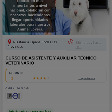
colocación más
importantes a nivel
nacional, colaboran con
nosotros, haciéndonos
llegar oportunidades
laborales para nuestros
Animal Lovers.
A Distancia España: Todas Las
350 horas y hasta
Provincias
30...
CURSO DE ASISTENTE Y AUXILIAR TÉCNICO
VETERINARIO
ALUMNOS
4.2
5 opiniones
ACREDITACIONES
Relacionado con esta temática