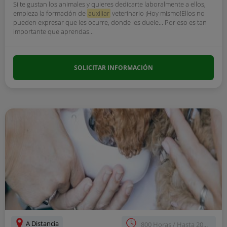
Si te gustan los animales y quieres dedicarte laboralmente a ellos,
empieza la formación de
auxiliar
veterinario ¡Hoy mismo!Ellos no
pueden expresar que les ocurre, donde les duele... Por eso es tan
importante que aprendas...
SOLICITAR INFORMACIÓN
A Distancia
800 Horas / Hasta 20...