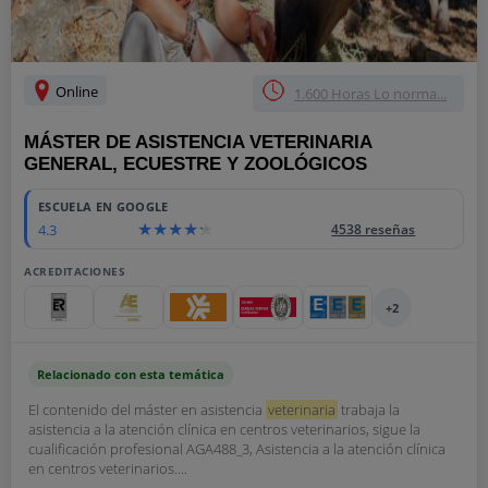
Online
1.600 Horas Lo norma...
MÁSTER DE ASISTENCIA VETERINARIA
GENERAL, ECUESTRE Y ZOOLÓGICOS
ESCUELA EN GOOGLE
4.3
4538 reseñas
ACREDITACIONES
+2
Relacionado con esta temática
El contenido del máster en asistencia
veterinaria
trabaja la
asistencia a la atención clínica en centros veterinarios, sigue la
cualificación profesional AGA488_3, Asistencia a la atención clínica
en centros veterinarios....