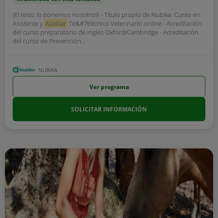
¡El resto lo ponemos nosotros! - Título propio de Nubika: Curso en
Asistente y
Auxiliar
Te&#769cnico Veterinario online - Acreditación
del curso preparatorio de inglés Oxford/Cambridge - Acreditación
del curso de Prevención...
NUBIKA
Ver programa
SOLICITAR INFORMACIÓN