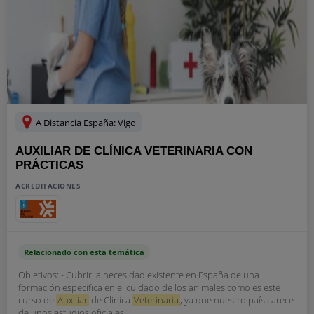
A Distancia España: Vigo
AUXILIAR DE CLÍNICA VETERINARIA CON
PRÁCTICAS
ACREDITACIONES
Relacionado con esta temática
Objetivos: - Cubrir la necesidad existente en España de una
formación específica en el cuidado de los animales como es este
curso de
Auxiliar
de Clinica
Veterinaria
, ya que nuestro país carece
de unos estudios oficiales....