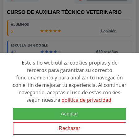
CURSO DE AUXILIAR TÉCNICO VETERINARIO
ALUMNOS
5
1 opinión
ESCUELA EN GOOGLE
4.2
659 reseñas
Este sitio web utiliza cookies propias y de
ACREDITACIONES
terceros para garantizar su correcto
funcionamiento y para analizar tu navegación
con el fin de mejorar tu experiencia. Al continuar
navegando, aceptas el uso de estas cookies
Relacionado con esta temática
según nuestra
política de privacidad
.
El mercado de las mascotas no deja de crecer. En España hay ya
más mascotas que menores de 15 años y existen más de 6.000
Aceptar
clínicas
veterinaria
s y comercios de productos para animales. El
Curso Online de
Auxiliar
Técnico...
Rechazar