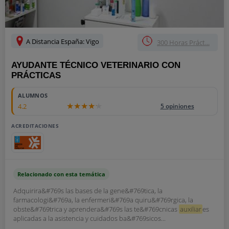
A Distancia España: Vigo
300 Horas Práct...
AYUDANTE TÉCNICO VETERINARIO CON
PRÁCTICAS
ALUMNOS
4.2
5 opiniones
ACREDITACIONES
Relacionado con esta temática
Adquirira&#769s las bases de la gene&#769tica, la
farmacologi&#769a, la enfermeri&#769a quiru&#769rgica, la
obste&#769trica y aprendera&#769s las te&#769cnicas
auxiliar
es
aplicadas a la asistencia y cuidados ba&#769sicos...