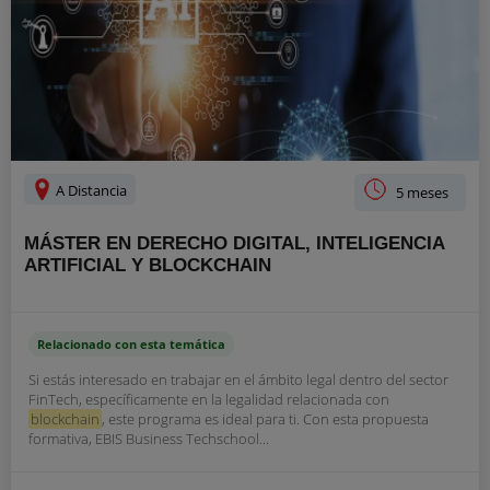
A Distancia
5 meses
MÁSTER EN DERECHO DIGITAL, INTELIGENCIA
ARTIFICIAL Y BLOCKCHAIN
Relacionado con esta temática
Si estás interesado en trabajar en el ámbito legal dentro del sector
FinTech, específicamente en la legalidad relacionada con
blockchain
, este programa es ideal para ti. Con esta propuesta
formativa, EBIS Business Techschool...