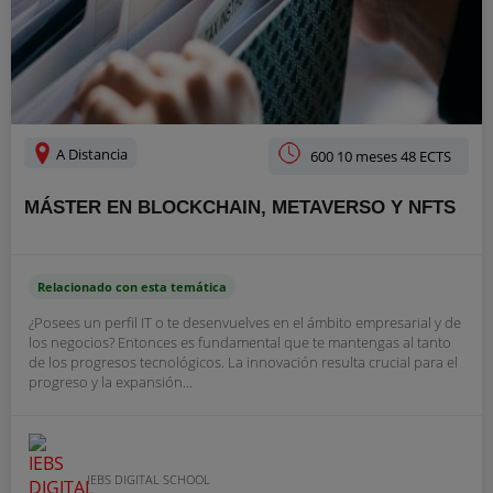
A Distancia
600 10 meses 48 ECTS
MÁSTER EN BLOCKCHAIN, METAVERSO Y NFTS
Relacionado con esta temática
¿Posees un perfil IT o te desenvuelves en el ámbito empresarial y de
los negocios? Entonces es fundamental que te mantengas al tanto
de los progresos tecnológicos. La innovación resulta crucial para el
progreso y la expansión...
IEBS DIGITAL SCHOOL