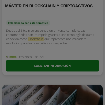
MÁSTER EN BLOCKCHAIN Y CRIPTOACTIVOS
Relacionado con esta temática
Detrás del Bitcoin se encuentra un universo completo. Las
criptomonedas han irrumpido gracias a una tecnología de datos
conocida como
Blockchain
que representa una verdadera
revolución para las compañías y los expertos....
IEBS DIGITAL SCHOOL
SOLICITAR INFORMACIÓN