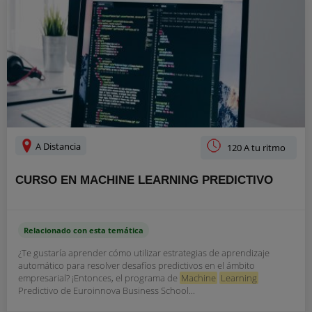
A Distancia
120 A tu ritmo
CURSO EN MACHINE LEARNING PREDICTIVO
Relacionado con esta temática
¿Te gustaría aprender cómo utilizar estrategias de aprendizaje
automático para resolver desafíos predictivos en el ámbito
empresarial? ¡Entonces, el programa de
Machine
Learning
Predictivo de Euroinnova Business School...