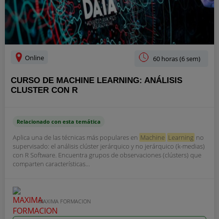
Online
60 horas (6 sem)
CURSO DE MACHINE LEARNING: ANÁLISIS
CLUSTER CON R
Relacionado con esta temática
Aplica una de las técnicas más populares en
Machine
Learning
no
supervisado: el análisis clúster jerárquico y no jerárquico (k-medias)
con R Software. Encuentra grupos de observaciones (clústers) que
comparten características...
MAXIMA FORMACION