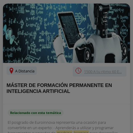
A Distancia
1500 A tu ritmo 60 E...
MÁSTER DE FORMACIÓN PERMANENTE EN
INTELIGENCIA ARTIFICIAL
Relacionado con esta temática
El posgrado de Euroinnova representa una ocasión para
convertirte en un experto: - Aprenderás a utilizar y programar
herramientas avanzadas de
machine
learning
para desarrollar