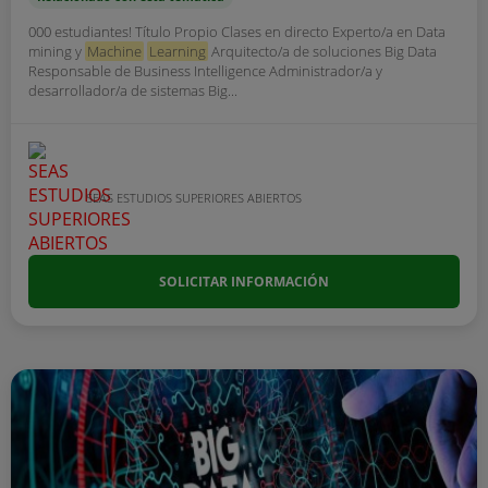
000 estudiantes! Título Propio Clases en directo Experto/a en Data
mining y
Machine
Learning
Arquitecto/a de soluciones Big Data
Responsable de Business Intelligence Administrador/a y
desarrollador/a de sistemas Big...
SEAS ESTUDIOS SUPERIORES ABIERTOS
SOLICITAR INFORMACIÓN