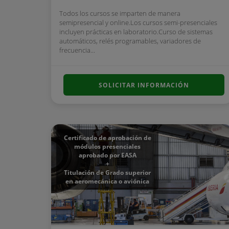
Todos los cursos se imparten de manera
semipresencial y online.Los cursos semi-presenciales
incluyen prácticas en laboratorio.Curso de sistemas
automáticos, relés programables, variadores de
frecuencia...
SOLICITAR INFORMACIÓN
Certificado de aprobación de
módulos presenciales
aprobado por EASA
+
Titulación de Grado superior
en aeromecánica o aviónica