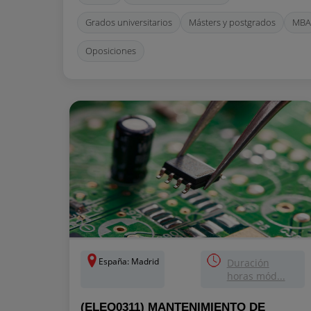
Grados universitarios
Másters y postgrados
MBA
Oposiciones
España: Madrid
Duración
horas mód...
(ELEQ0311) MANTENIMIENTO DE