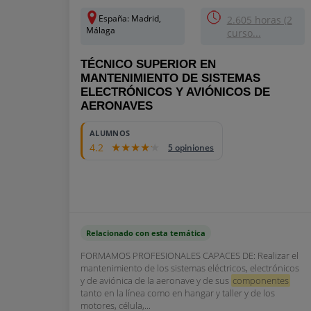
España: Madrid,
2.605 horas (2
Málaga
curso...
TÉCNICO SUPERIOR EN
MANTENIMIENTO DE SISTEMAS
ELECTRÓNICOS Y AVIÓNICOS DE
AERONAVES
14000
ALUMNOS
4.2
5 opiniones
Relacionado con esta temática
FORMAMOS PROFESIONALES CAPACES DE: Realizar el
mantenimiento de los sistemas eléctricos, electrónicos
y de aviónica de la aeronave y de sus
componentes
tanto en la línea como en hangar y taller y de los
motores, célula,...