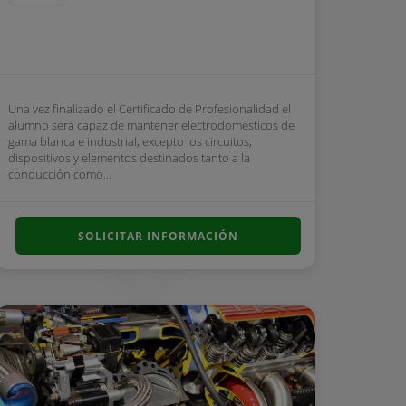
Una vez finalizado el Certificado de Profesionalidad el
alumno será capaz de mantener electrodomésticos de
gama blanca e industrial, excepto los circuitos,
dispositivos y elementos destinados tanto a la
conducción como...
SOLICITAR INFORMACIÓN