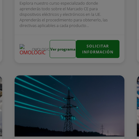
Explora nuestro curso especializado donde
aprenderás todo sobre el Marcado CE para
dispositivos eléctricos y electrónicos en la UE.
Aprenderás el procedimiento para obtenerlo, las
directivas aplicables a cada producto...
SOLICITAR
Ver programa
OMOLOGIC
INFORMACIÓN