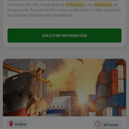
Formativo MF2195_2 Operativa de
Embarque
y Des
embarque
de
Pasajeros en Transporte Ferroviario certificando el haber superado
las distintas Unidades de Competencia...
SOLICITAR INFORMACIÓN
Online
40 horas