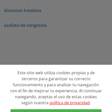
direccion hotelera
azafata de congresos
Este sitio web utiliza cookies propias y de
Consulta opiniones de centros de formación
terceros para garantizar su correcto
funcionamiento y para analizar tu navegación
Quienes Somos
con el fin de mejorar tu experiencia. Al continuar
navegando, aceptas el uso de estas cookies
Contacto
según nuestra
política de privacidad
.
Política de privacidad
Alta de Centros (FREE)