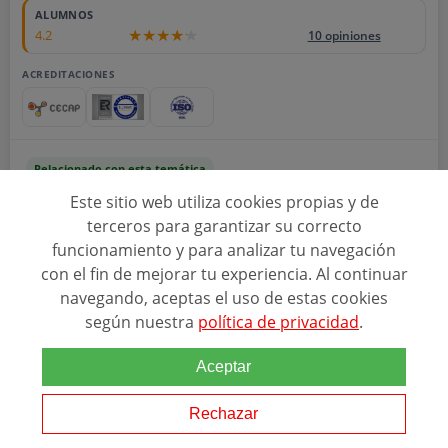
ALUMNOS
4.2
10 opiniones
ACREDITACIONES
Relacionado con esta temática
Este sitio web utiliza cookies propias y de
Autoriza operaciones aisladas de carácter excepcional en tiempo
real en nombre de la ¿Oficina de Coordinación de Horarios
terceros para garantizar su correcto
(cancelación, modificación e introducción de
vuelo
s y
funcionamiento y para analizar tu navegación
programaciones) Gestiona, trata y tramita...
con el fin de mejorar tu experiencia. Al continuar
navegando, aceptas el uso de estas cookies
según nuestra
política de privacidad
.
Ver programa
Aceptar
SOLICITAR INFORMACIÓN
Rechazar