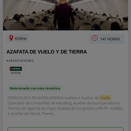
Online
141 HORAS
AZAFATA DE VUELO Y DE TIERRA
ACREDITACIONES
Relacionado con esta temática
ESPECIALISTA EN HANDLANDING Azafata o Auxiliar de
Vuelo
.
Operador de Compañías de Handling. Auxiliar de touroperadores.
Técnico de Agencia de Viajes Azafata de Congresos y RR.PP. Azafata
o Auxiliar de Ferrys, Trenes,...