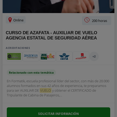
Online
200 horas
CURSO DE AZAFATA - AUXILIAR DE VUELO
AGENCIA ESTATAL DE SEGURIDAD AÉREA
ACREDITACIONES
+2
Relacionado con esta temática
En Formatik, escuela profesional líder del sector, con más de 20.000
alumnos formados en sus 42 años de experiencia, te preparamos
para ser AUXILIAR DE
VUELO
y obtener el CERTIFICADO de
Tripulante de Cabina de Pasajeros,...
SOLICITAR INFORMACIÓN