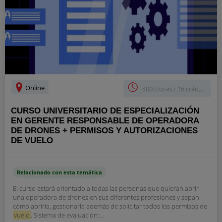
Online
400 Horas / 16 créd...
CURSO UNIVERSITARIO DE ESPECIALIZACIÓN
EN GERENTE RESPONSABLE DE OPERADORA
DE DRONES + PERMISOS Y AUTORIZACIONES
DE VUELO
Relacionado con esta temática
El curso estará orientado a todas las personas que quieran abrir
una operadora de drones en sus diferentes profesiones y sepan
cómo abrirla, gestionarla además de solicitar todos los permisos de
vuelo
. Sistema de evaluación:...