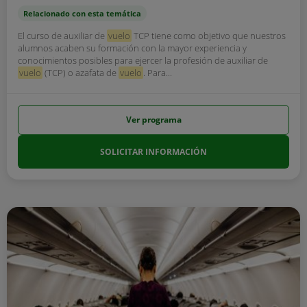
Relacionado con esta temática
El curso de auxiliar de
vuelo
TCP tiene como objetivo que nuestros
alumnos acaben su formación con la mayor experiencia y
conocimientos posibles para ejercer la profesión de auxiliar de
vuelo
(TCP) o azafata de
vuelo
. Para...
Ver programa
SOLICITAR INFORMACIÓN