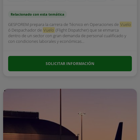
Relacionado con esta temática
GESFOREM prepara la carrera de Técnico en Operaciones de
Vuelo
ó Despachador de
Vuelo
(Flight Dispatcher) que se enmarca
dentro de un sector con gran demanda de personal cualificado y
con condiciones laborales y económicas...
SOLICITAR INFORMACIÓN