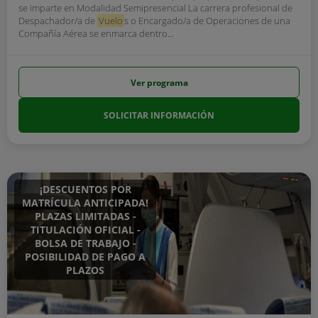
se imparte en Modalidad Semipresencial La carrera profesional de
Despachador/a de
Vuelo
s o Encargado/a de Operaciones de una
Compañía Aérea se enmarca dentro...
Ver programa
SOLICITAR INFORMACIÓN
¡DESCUENTOS POR
MATRÍCULA ANTICIPADA!
PLAZAS LIMITADAS -
TITULACIÓN OFICIAL -
BOLSA DE TRABAJO -
POSIBILIDAD DE PAGO A
PLAZOS