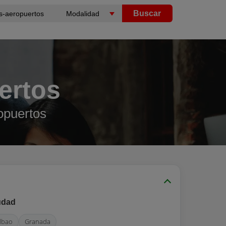
Buscar
ertos
opuertos
udad
ilbao
Granada