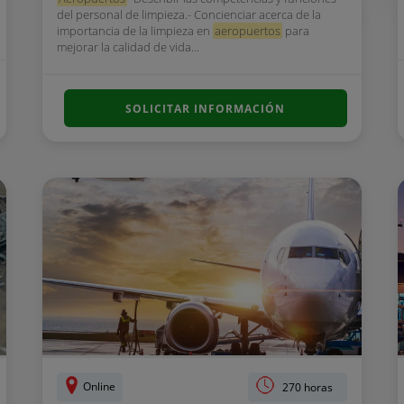
del personal de limpieza.- Concienciar acerca de la
importancia de la limpieza en
aeropuertos
para
mejorar la calidad de vida...
SOLICITAR INFORMACIÓN
Online
270 horas