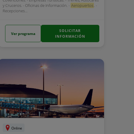
Covenciones. - Empresas Turísticas. - Trenes, Autocares
y Cruceros. - Oficinas de Información. -
Aeropuertos
. -
Recepciones...
SOLICITAR
Ver programa
INFORMACIÓN
Online