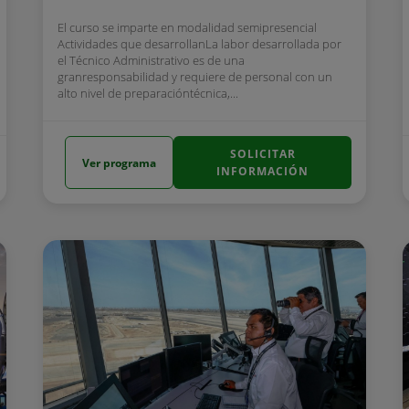
El curso se imparte en modalidad semipresencial
Actividades que desarrollanLa labor desarrollada por
el Técnico Administrativo es de una
granresponsabilidad y requiere de personal con un
alto nivel de preparacióntécnica,...
SOLICITAR
Ver programa
INFORMACIÓN