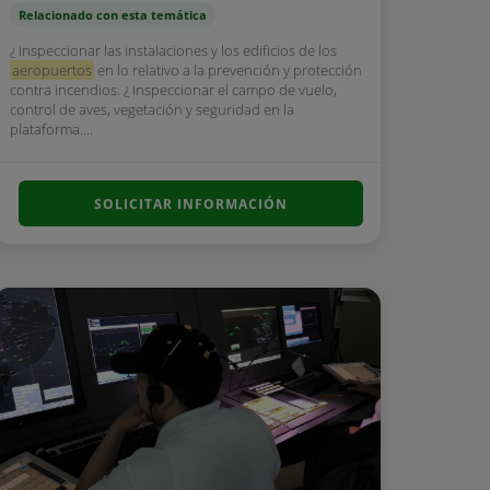
Relacionado con esta temática
¿ Inspeccionar las instalaciones y los edificios de los
aeropuertos
en lo relativo a la prevención y protección
contra incendios. ¿ Inspeccionar el campo de vuelo,
control de aves, vegetación y seguridad en la
plataforma....
SOLICITAR INFORMACIÓN