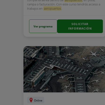
compañía aérea dentro de
aeropuertos
, en pista,
rampa o facturación. Con este curso tendrás acceso a
trabajos en
aeropuertos
.
SOLICITAR
Ver programa
INFORMACIÓN
Online