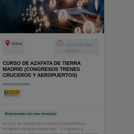
Online
Duración del
curso:...
CURSO DE AZAFATA DE TIERRA
MADRID (CONGRESOS TRENES
CRUCEROS Y AEROPUERTOS)
ACREDITACIONES
Relacionado con esta temática
El curso de Azafata de Congresos esta abierto a
múltiples salidas profesionales : - Congresos y