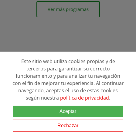
Ver más programas
Este sitio web utiliza cookies propias y de
terceros para garantizar su correcto
funcionamiento y para analizar tu navegación
Estudios y experiencia laboral de TECNICO DE
con el fin de mejorar tu experiencia. Al continuar
INSTALACIONES DE ENERGÍA EÓLICA
navegando, aceptas el uso de estas cookies
Convertirse en técnico de instalaciones de energía eólica requiere
según nuestra
política de privacidad
.
una combinación de conocimientos técnicos especializados y
habilidades prácticas que se adquieren a través de la formación
Aceptar
académica y la experie...
Rechazar
Estudios y experiencia laboral de PROYECTISTA DE