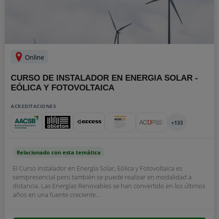
Online
CURSO DE INSTALADOR EN ENERGIA SOLAR -
EÓLICA Y FOTOVOLTAICA
ACREDITACIONES
+133
Relacionado con esta temática
El Curso Instalador en Energía Solar, Eólica y Fotovoltaica es
semipresencial pero también se puede realizar en modalidad a
distancia. Las Energías Renovables se han convertido en los últimos
años en una fuente creciente...