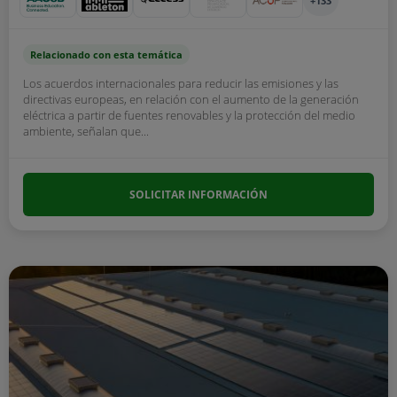
+133
Relacionado con esta temática
Los acuerdos internacionales para reducir las emisiones y las
directivas europeas, en relación con el aumento de la generación
eléctrica a partir de fuentes renovables y la protección del medio
ambiente, señalan que...
SOLICITAR INFORMACIÓN