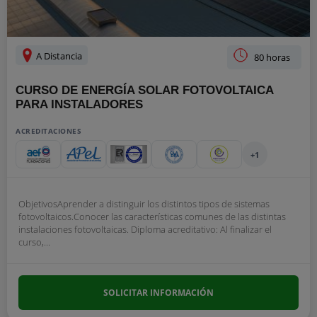
A Distancia
80 horas
CURSO DE ENERGÍA SOLAR FOTOVOLTAICA
PARA INSTALADORES
ACREDITACIONES
+1
ObjetivosAprender a distinguir los distintos tipos de sistemas
fotovoltaicos.Conocer las características comunes de las distintas
instalaciones fotovoltaicas. Diploma acreditativo: Al finalizar el
curso,...
SOLICITAR INFORMACIÓN